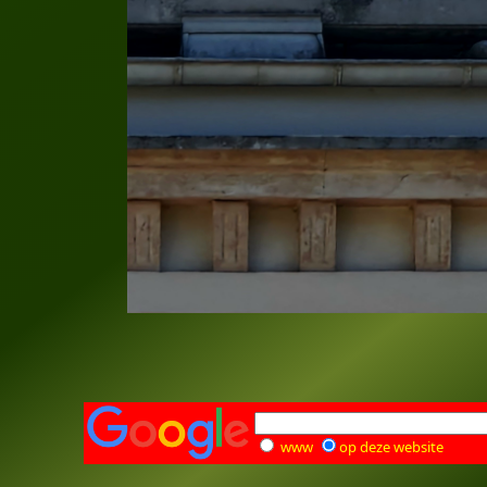
www
op deze website