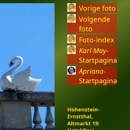
Vorige foto
Volgende
foto
Foto-index
Karl May
-
Startpagina
Apriana
-
Startpagina
Hohenstein-
Ernstthal,
Altmarkt 19: