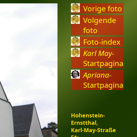
Vorige foto
Volgende
foto
Foto-index
Karl May
-
Startpagina
Apriana
-
Startpagina
Hohenstein-
Ernstthal,
Karl-May-Straße