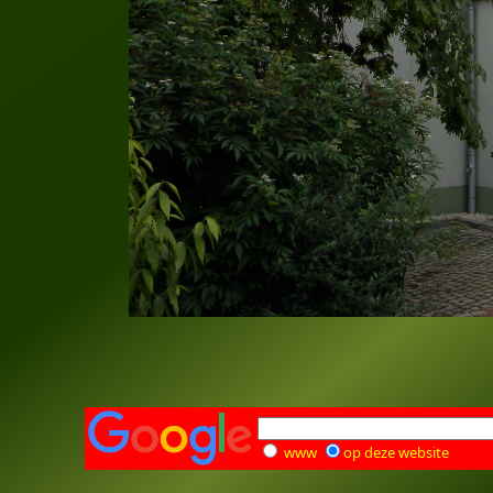
www
op deze website