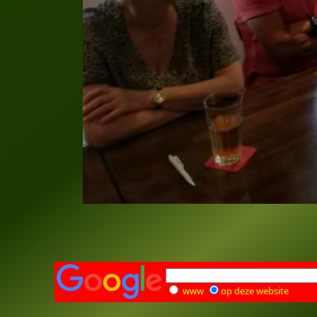
www
op deze website