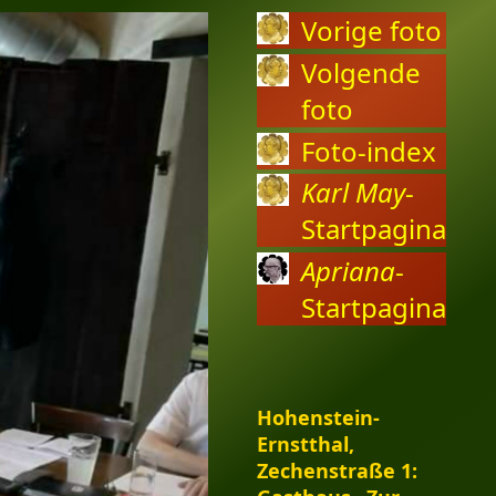
Vorige foto
Volgende
foto
Foto-index
Karl May
-
Startpagina
Apriana
-
Startpagina
Hohenstein-
Ernstthal,
Zechenstraße 1: