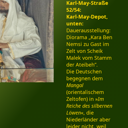
Karl-May-Straße
52/54:
Karl-May-Depot,
unten:
Dauerausstellung:
Diorama „Kara Ben
Nemsi zu Gast im
Zelt von Scheik
Malek vom Stamm
der Ateïbeh”.
Die Deutschen
begegnen dem
Mangal
(orientalischem
Zeltofen) in »
Im
Reiche des silbernen
Löwen
«, die
Niederländer aber
leider nicht, weil