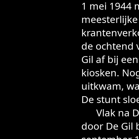
1 mei 1944 m
meesterlijk
krantenverko
de ochtend 
Gil af bij e
kiosken. No
uitkwam, wa
De stunt slo
Vlak na Dol
door De Gil 