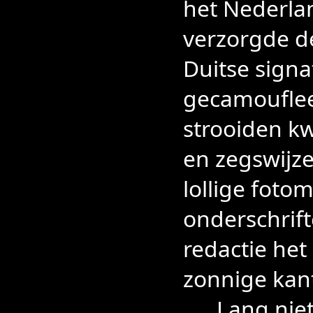
het Nederlan
verzorgde de
Duitse sign
gecamouflee
strooiden k
en zegswijz
lollige foto
onderschrift
redactie het
zonnige kan
Lang niet a