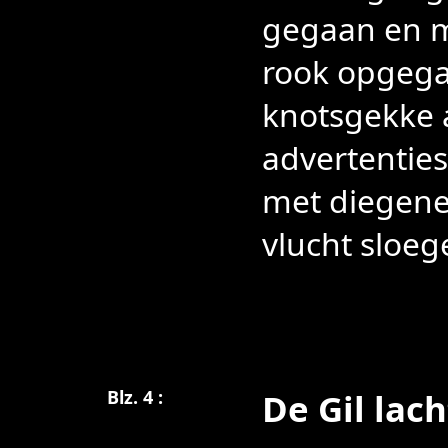
gegaan en m
rook opgegaa
knotsgekke a
advertentie
met diegene
vlucht sloeg
Blz. 4 :
De Gil lac