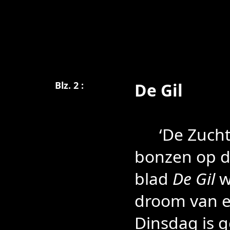
Blz. 2 :
De Gil
‘De Zucht 
bonzen op de
blad
De Gil
w
droom van e
Dinsdag is 