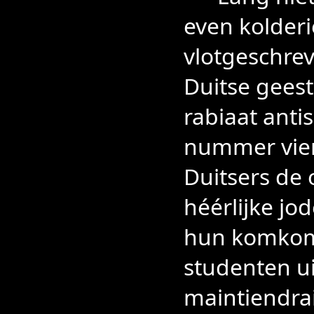
even kolderi
vlotgeschrev
Duitse gees
rabiaat antis
nummer vier 
Duitsers de 
héérlijke j
hun komkom
studenten ui
maintiendra