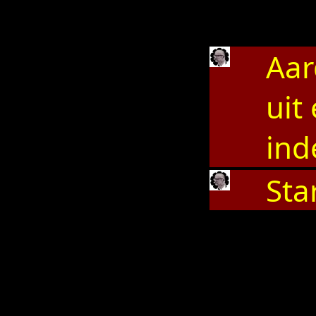
Aar
uit
ind
Sta