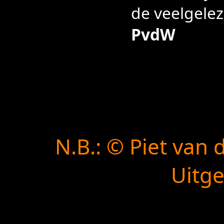
de veelgelez
PvdW
N.B.: © Piet van 
Uitgev