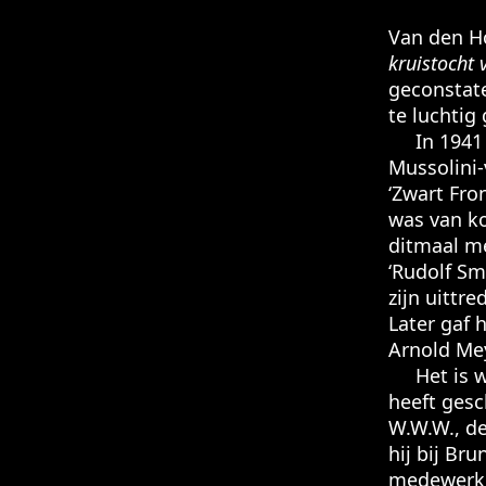
Van den Ho
kruistocht 
geconstate
te luchti
In 1941 we
Mussolini-
‘Zwart Fro
was van ko
ditmaal me
‘Rudolf Sm
zijn uittr
Later gaf 
Arnold Me
Het is waa
heeft gesc
W.W.W., de
hij bij Br
medewerke