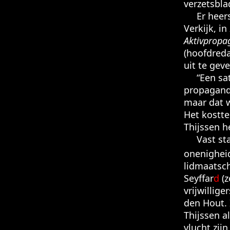
verzetsbla
Er heerst 
Verkijk, i
Aktivpropa
(hoofdreda
uit te geve
“Een satir
propaganda
maar dat w
Het kostte
Thijssen h
Vast staat
onenighe
lidmaatsch
Seyffar
d
(z
vrijwillig
den Hout. 
Thijssen a
vlucht zij