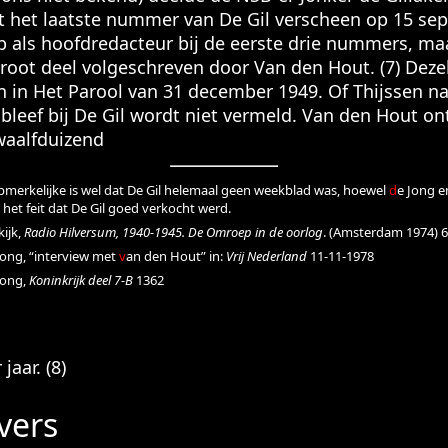
 het laatste nummer van De Gil verscheen op 15 sep
p als hoofdredacteur bij de eerste drie nummers, ma
root deel volgeschreven door Van den Hout. (7) Dez
 in Het Parool van 31 december 1949. Of Thijssen n
leef bij De Gil wordt niet vermeld. Van den Hout o
waalfduizend
pmerkelijke is wel dat De Gil helemaal geen weekblad was, hoewel
d
e Jong e
 het feit dat De Gil goed verkocht werd.
kijk,
Radio Hilversum, 1940-1945. De Omroep in de oorlog
. (Amsterdam 1974) 
Jong, “interview met
v
an den Hout” in:
Vrij Nederland
11-11-1978
Jong,
Koninkrijk deel 7-B
1362
jaar. (8)
vers