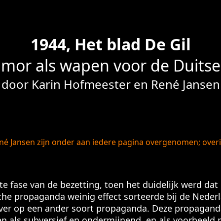
1944, Het blad De Gil
mor als wapen voor de Duitse
door Karin Hofmeester en René Jansen
ené Jansen zijn onder aan iedere pagina overgenomen; ove
ste fase van de bezetting, toen het duidelijk werd da
sche propaganda weinig effect sorteerde bij de Neder
ver op een ander soort propaganda. Deze propaganda
 als subversief en ondermijnend, en als voorbeeld 