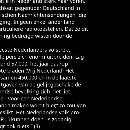
tie in Nederland sterk naar voren.
chkeit gegenüber Deutschland in
glischen Nachrichtensendungen” die
ing. In geen enkel ander land
ticuliere radiotoestellen. Dat ze dit
ring bedreigd wisten door de
este Nederlanders volstrekt
le pers zich enorm uitbreiden. Lag
rond 57.000, het jaar daarop
te bladen (Vrij Nederland, Het
 samen 450.000 en in de laatste
tgaven van de gelijkgeschakelde
ndse bevolking zich niet liet
de
n
voor een Nederlandse
ganda maken wordt hier,” zo zou Van
slikt. Het Nederlandse volk pro-
 R.J.) kunnen doen, is zodanig
 ook niets.” (3)