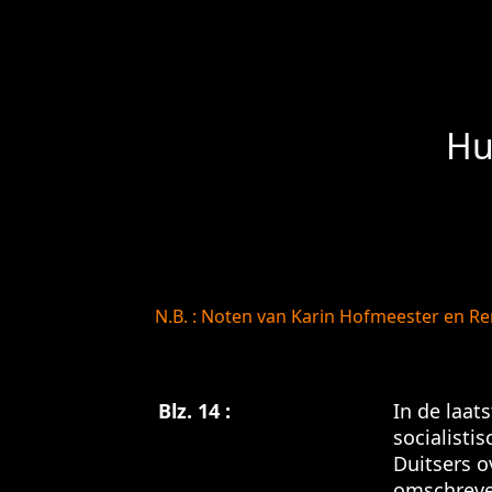
Hu
N.B. : Noten van Karin Hofmeester en R
Blz. 14 :
In de laat
socialisti
Duitsers o
omschreven