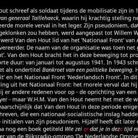
ut schreef als soldaat tijdens de mobilisatie zijn i
van generaal Taillehaeck
, waarin hij krachtig stelling
erde morele verval in het leger. Zijn pseudoniem, dat
g geklonken zou hebben, werd aangepast tot Willem 
rd Van den Hout lid van het ‘Nationaal Front’ van 
vereerder. De naam van de organisatie was toen net 
nt’. Van den Hout bracht het in deze beweging tot pr
rte duur: van januari tot augustus 1941. In 1943 schr
t als ondertitel
Bankroet van een politieke beweging
. 
it’ en het Nationaal Front ‘Nederlandsch Front’. In di
eding uit het Nationaal Front: het rnorele verval dat 
hij er andere redenen voor op - de oprichting van een
yer - maar W.H.M. Van den Hout neemt het met de wa
rschijnlijk dat Van den Hout in deze periode enige
hreven, die een nationaal-socialistische inslag had
 initialen van zijn pseudoniem. Hijzelf heeft dit late
una nog een boek getiteld
Wie zei
er
dat je in dez
e
tijd n
r van de Rijksradio-omroep ‘De Nederlandse Omroep