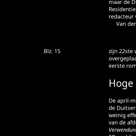
maar de Du
Residentie
redacteur 
Van den H
Blz. 15
zijn 22ste
overgeplaa
eerste ro
Hoge 
De april-m
de Duitser
weinig effe
van de afd
Verwendun