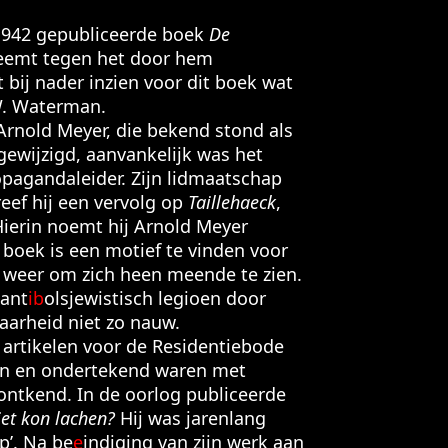
n 1942 gepubliceerde boek
De
 neemt tegen het door hem
 bij nader inzien voor dit boek wat
W. Waterman.
Arnold Meyer, die bekend stond als
gewijzigd, aanvankelijk was het
opagandaleider. Zijn lidmaatschap
eef hij een vervolg op
Taillehaeck
,
Hierin noemt hij Arnold Meyer
t boek is een motief te vinden voor
hij weer om zich heen meende te zien.
 ant
ib
olsjewistisch legioen door
arheid niet zo nauw.
 artikelen voor de Residentiebode
den en ondertekend waren met
r ontkend. In de oorlog publiceerde
iet kon lachen?
Hij was jarenlang
’. Na be
e
indiging van zijn werk aan