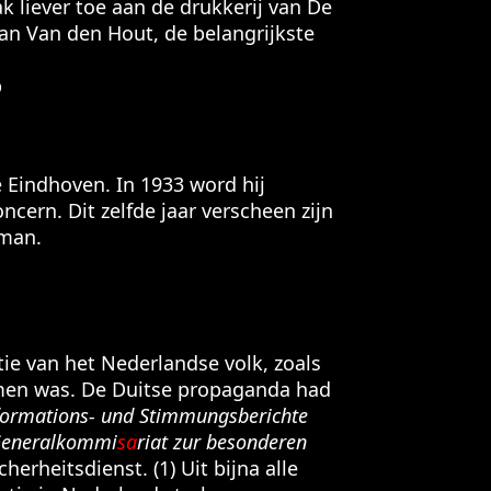
k liever toe aan de drukkerij van De
an Van den Hout, de belangrijkste
p
e Eindhoven. In 1933 word hij
cern. Dit zelfde jaar verscheen zijn
man.
tie van het Nederlandse volk, zoals
omen was. De Duitse propaganda had
formations- und Stimmungsberichte
eneralkommi
sa
riat zur besonderen
herheitsdienst. (1) Uit bijna alle