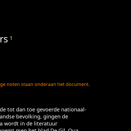
rs
1
rige noten staan onderaan het document.
t de tot dan toe gevoerde nationaal-
landse bevolking, gingen de
 wordt in de literatuur
noemt men het blad De Gil. Qua