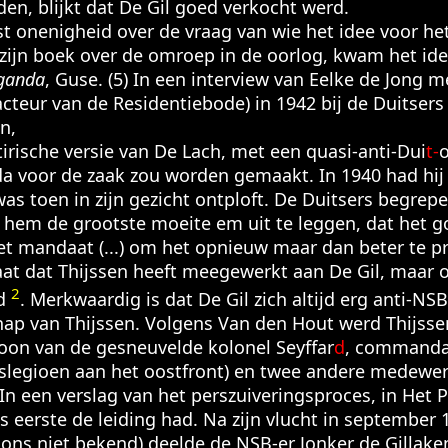
den, blijkt dat De Gil goed verkocht werd.
onenigheid over de vraag van wie het idee voor he
n zijn boek over de omroep in de oorlog, kwam het id
ganda
, Guse. (5) In een interview van Eelke de Jong 
cteur van de Residentiebode) in 1942 bij de Duitser
n,
ische versie van De Lach, met een quasi-anti-Dui
t-
o
 voor de zaak zou worden gemaakt. In 1940 had hij 
as toen in zijn gezicht ontploft. De Duitsers begrep
 hem de grootste moeite em uit te leggen, dat het g
et mandaat (...) om het opnieuw maar dan beter te pr
 dat Thijssen heeft meegewerkt aan De Gil, maar o
2
id
. Merkwaardig is dat De Gil zich altijd erg anti-N
ap van Thijssen. Volgens Van den Hout werd Thijsse
oon van de gesneuvelde kolonel Seyffar
d
, commanda
erslegioen aan het oostfront) en twee andere medewe
In een verslag van het perszuiveringsproces, in Het P
ls eerste de leiding had. Na zijn vlucht in septembe
n ons niet bekend) deelde de NSB-er Jonker de Gillaken