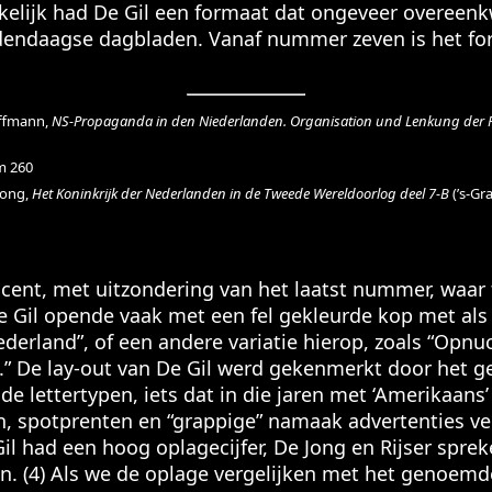
ijk had De Gil een formaat dat ongeveer overeenk
dendaagse dagbladen. Vanaf nummer zeven is het for
ffmann,
NS-Propaganda in den Niederlanden. Organisation und Lenkung der Pu
m 260
Jong,
Het Koninkrijk der Nederlanden in de Tweede Wereldoorlog deel 7-B
(’s-Gr
 cent, met uitzondering van het laatst nummer, waar
 Gil opende vaak met een fel gekleurde kop met als 
derland”, of een andere variatie hierop, zoals “Opn
” De lay-out van De Gil werd gekenmerkt door het geb
nde lettertypen, iets dat in die jaren met ‘Amerikaans
, spotprenten en “grappige” namaak advertenties ve
Gil had een hoog oplagecijfer, De Jong en Rijser spre
. (4) Als we de oplage vergelijken met het genoemde t