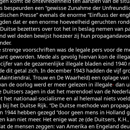
en komt de ontevredenheid ten aanzien van de situa
rs bespeurden een “gewisse Zunahme der Unfreundli
dischen Presse” evenals de enorme “Einfluss der en
gden dat er een enorme hoeveelheid geruchten rondg
Duitse bezetters over tot het in beslag nemen van par
nd wel deden bewijst hoezeer zij hun propagandavoe
nder.
trenge voorschriften was de legale pers voor de me
ant geworden. Mede als gevolg hiervan kon de illega
cijfer van de gezamenlijke illegale bladen eind 1940 
e dit getal zich. In december 1943 hadden de vijf gro
 Maintiendrai, Trouw en De Waarheid) een oplage van
n de oorlog werd er meer gelezen in illegale
-
dan ui
De Duitsers zagen in dat het merendoel van de Nederla
t het nationaal-socialisme en al helemaal niets voel
g bij het Duitse Rijk. “De Duitse methode van propa
n 1944 hebben gezegd “door geen mens in Holland ge
n kan niet meer. Het enige wat ze (de Duitsers, K.H.,
dat de mensen zeggen: van Amerika en Engeland deugt