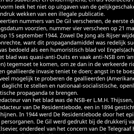
vorm leek het niet op uitgaven van de gelijkgeschak
ndruk wekken van een illegale publicatie.
eertien nummers van De Gil verschenen, de eerste d
ingsdatum voorzien, nummer vier verscheen op 21 ma
op 15 september 1944. Zowel De Jong als Rijser wijde
onrechte, want dit propagandamiddel was redelijk su
s bedoeld als een humoristisch blad vol Engels(ach
t blad was quasi-anti-Duits en vaak anti-NSB om ‘ant
n) tegemoet te komen, om ze dan in de verkeerde ric
n geallieerde invasie teniet te doen; angst in te b
oveel mogelijk te proberen de geallieerden (Amerikan
daglicht te stellen en nationaal-socialistische, openl
tische propaganda te brengen.
cteur van het blad was de NSB-er L.M.H. Thijssen,
edacteur van De Residentiebode, een in 1894 gesticht
chijnen. In 1944 werd De Residentiebode door het epi
 persorganen. De Gil werd gedrukt bij de drukkerij v
Elsevier, onderdeel van het concern van De Telegraaf