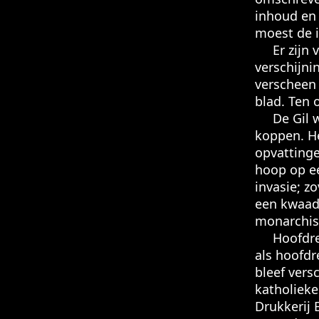
inhoud en 
moest de i
Er zijn v
verschijn
verscheen 
blad. Ten 
De Gil wa
koppen. He
opvattinge
hoop op ee
invasie; z
een kwaad 
monarchis
Hoofdreda
als hoofdr
bleef vers
katholieke
Drukkerij 