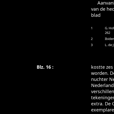
Aanvankel
van de he
blad
1
G. Ho
262
2
Ibide
3
L. de 
Blz. 16 :
kostte zes
worden. De
nuchter Ne
Nederland.
verschille
tekeningen
extra. De 
exemplaren