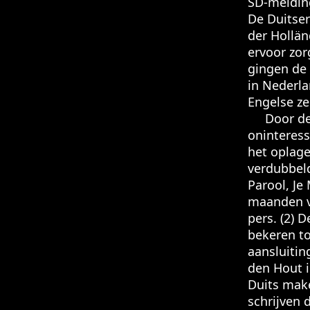
SD-melding
De Duitse
der Hollän
ervoor zor
gingen de 
in Nederla
Engelse ze
Door de s
oninteress
het oplage
verdubbeld
Parool, Je
maanden va
pers. (2) 
bekeren to
aansluitin
den Hout i
Duits make
schrijven 