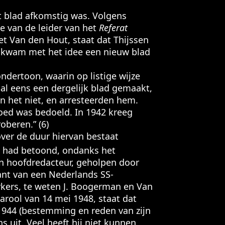
t blad afkomstig was. Volgens
ee van de leider van het
Referat
met Van den Hout, staat dat Thijssen
s kwam met het idee een nieuw blad
ndertoon, waarin op listige wijze
al eens een dergelijk blad gemaakt,
en het niet, en arresteerden hem.
oed was bedoeld. In 1942 kreeg
oberen.” (6)
ver de duur hiervan bestaat
SB had betoond, ondanks het
n hoofdredacteur, geholpen door
nt van een Nederlands SS-
rkers, te weten J. Boogerman en Van
arool van 14 mei 1948, staat dat
r 1944 (bestemming en reden van zijn
s uit. Veel heeft hij niet kunnen