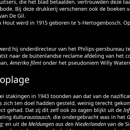
itsers, die het blad betaalden, vertrouwden deze taa
bode. Bij deze drukkerij verschenen ook de boeken v
van De Gil.
out werd in 1915 geboren te ’s-Hertogenbosch. O
 werd hij onderdirecteur van het Philips-persbureau t
tst naar de buitenlandse reclame afdeling van het con
man,
Amerika filmt
onder het pseudoniem Willy Water
oplage
ei stakingen in 1943 toonden aan dat van de nazifica
s zich ten doel hadden gesteld, weinig terecht gek
ct gehad. Dat zij dit zelf ook zo zagen blijkt uit de
In
eling
Kulturaustausch
, die ondergebracht was in het
G
g
; en uit de
Meldungen aus den Niederlanden
van de Sic