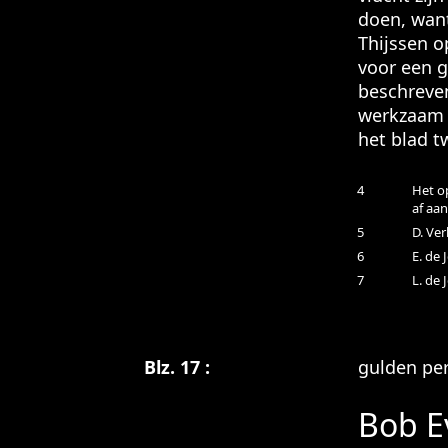
doen, want
Thijssen o
voor een g
beschreven
werkzaam b
het blad t
4
Het o
af aan
5
D. Ver
6
E. de 
7
L. de 
Blz. 17 :
gulden per 
Bob E