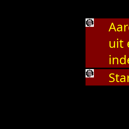
Aar
uit
ind
Sta