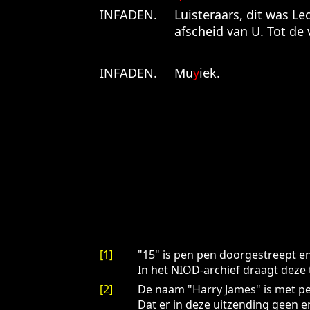
INFADEN.
Luisteraars, dit was L
afscheid van U. Tot de
INFADEN.
Mu
y
iek.
[1]
"15" is pen pen doorgestreept en
In het NIOD-archief draagt deze 
[2]
De naam "Harry James" is met pe
Dat er in deze uitzending geen e