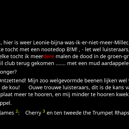
s, hier is weer Leonie-bijna-was-ik-er-niet-meer-Miller
jke tocht met een nootedop B!M! , - let wel luisteraar
elke tocht ik meer
dere
malen de dood in de groen-gri
l club terug gekomen ....... met een mud aardappele
honger?
Ontzettend! Mijn zoo welgevormde beenen lijken wel 
van de kou! Ouwe trouwe luisteraars, dit is de kans v
 plaat meer te hooren, en mij minder te hooren kwek
ppel.
2
3
 James
: Cherry
en ten tweede the Trumpet Rhap