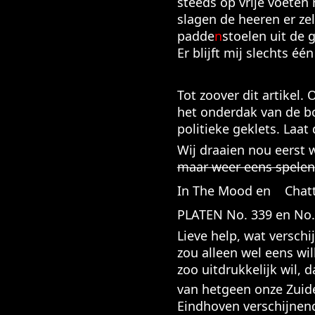
steeds op vrije voeten
slagen de heeren er zel
padde
n
stoelen uit de 
Er blijft mij slechts éé
Tot zoover dit artikel.
het onderdak van de bo
politieke geklets. Laat
Wij draaien nou eerst
maar weer eens spelen
In The Mood en Chat
PLATEN No. 339 en No
Lieve help, wat verschi
zou alleen wel eens wi
zoo uitdrukkelijk wil, 
van hetgeen onze Zuide
Eindhoven verschijnend