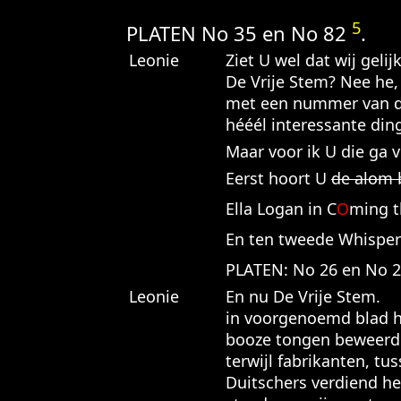
5
PLATEN No 35 en No 82
.
Leonie
Ziet U wel dat wij gel
De Vrije Stem? Nee he,
met een nummer van dit
hééél interessante ding
Maar voor ik U die ga 
Eerst hoort U
de alom 
Ella Logan in C
O
ming t
En ten tweede Whispe
PLATEN: No 26 en No 
Leonie
En nu De Vrije Stem. E
in voorgenoemd blad he
booze tongen beweerde
terwijl fabrikanten, tu
Duitschers verdiend he