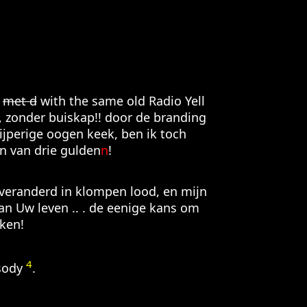
,
met d
with the same old Radio Yell
s, zonder buiskap!! door de branding
jperige oogen keek, ben ik toch
n van drie gulden
n
!
veranderd in klompen lood, en mijn
an Uw leven .. . de eenige kans om
ken!
4
sody
.