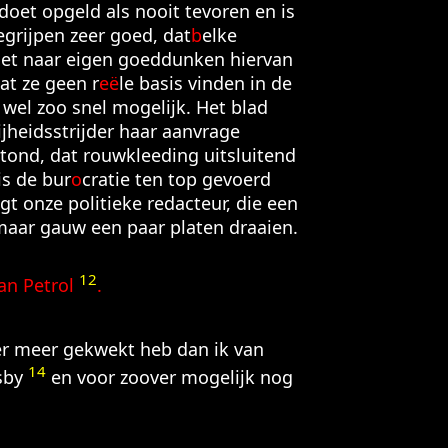
oet opgeld als nooit tevoren en is
egrijpen zeer goed, dat
b
elke
niet naar eigen goeddunken hiervan
at ze geen r
eë
le basis vinden in de
wel zoo snel mogelijk. Het blad
ijheidsstrijder haar aanvrage
stond, dat rouwkleeding uitsluitend
is de bur
o
cratie ten top gevoerd
gt onze politieke redacteur, die een
 maar gauw een paar platen draaien.
12
an P
e
trol
.
er meer gekwekt heb dan ik van
14
sby
en voor zoover mogelijk nog