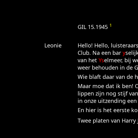
1
GIL 15.1945
Leonie
Hello! Hello, luisteraar
Club. Na een bar
y
seli
van het
Ys
elmeer, bij w
weer behouden in de Gi
Wie blaft daar van de 
Maar moe dat ik ben! 
lippen zijn nog stijf 
in onze uitzending een
En hier is het eerste ko
Twee platen van Harry