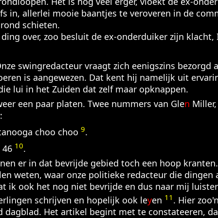
 rondloopen. Het is nog veel erger, vloekt de ex-onde
fs in, allerlei mooie baantjes te veroveren in de com
grond schieten.
n ding over, zoo besluit de ex-onderduiker zijn klacht,
 Onze swingredacteur vraagt zich eenigszins bezorgd a
eren is aangewezen. Dat kent hij namelijk uit ervar
 die lui in het Zuiden dat zelf maar opknappen.
 weer een paar platen. Twee nummers van Gle
n
Miller
:
9
tanooga choo choo
.
10
. 46
.
jnen er in dat bevrijde gebied toch een hoop kranten. P
llen weten, waar onze politieke redacteur die dingen 
dat ik ook het nog niet bevrijde en dus naar mij luis
11
rlingen schrijven en hopelijk ook le
y
en
. Hier zoo'
 dagblad. Het artikel begint met te constateeren, da