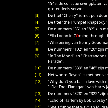
1945: de collectie swingplaten 
grotendeels verwoest.
[3]
De titel "Cherry" is met pen doo
[4]
De titel "the Trumpet Rhapsody"
[5]
De nummers "35" en "82" zijn me
[6]
"Ella Logan in C
O
ming through t
[7]
"Whispering van Benny Goodman"
[8]
De nummers "102" en "20" zijn m
[9]
"In The Mood" en "Chattanooga 
Parade".
[10]
De nummers "339" en "46" zijn m
[11]
Het woord "leyen" is met pen ver
[12]
"Why don't you fall in love with
""Flat Foot Flanagan" van Harry
[13]
De nummers "328" en "322" zijn 
[14]
"Echo of Harlem by Bob Crosby" 
[15]
"She's funny that way van Mildr