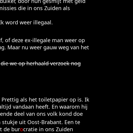
rduiker, door hun gesmijt met geld
missies die in ons Zuiden als
 Ik word weer illegaal.
f, of deze ex-illegale man weer op
ing. Maar nu weer gauw weg van het
,
die we op herhaald verzoek nog
rettig als het toiletpapier op is. Ik
altijd vandaan heeft. En waarom hij
terende deel van ons volk kond doe
n stukje uit Oost-Brabant. Een te
t de bur
o
cratie in ons Zuiden