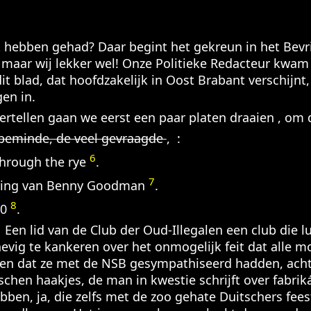
ijk hebben gehad? Daar begint het gekreun in het Bev
 maar wij lekker wel! Onze Politieke Redacteur kwam
 blad, dat hoofdzakelijk in Oost Brabant verschijnt, 
en in.
vertellen gaan we eerst een paar platen draaien , om
beminde, de veel gevraagde
, :
6
hrough the rye
.
7
ring van Benny Goodman
.
8
20
.
en lid van de Club der Oud-Illegalen een club die lu
vig te kankeren over het onmogelijk feit dat alle m
n dat ze met de NSB gesympathiseerd hadden, acht
sschen haakjes, de man in kwestie schrijft over fabri
bben, ja, die zelfs met de zoo gehate Duitschers fee