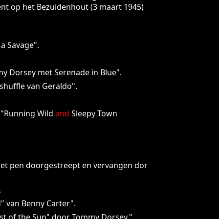
ent op het Bezuidenhout (3 maart 1945)
 a Savage".
y Dorsey met Serenade in Blue".
huffle van Geraldo".
 "Running Wild
and
Sleepy Town
 met pen doorgestreept en vervangen dor
.
" van Benny Carter".
ast of the Sun" door Tommy Dorsey."