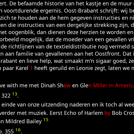
rt. De befaamde historie van het kastje en de muur d
 voortdurende ergernis. Oost-Brabant schrijft: wij b
 zich te houden aan de hem gegeven instructies en 
en die instructies van een dergelijke strekking zijn, d
et oogenblik, dan dienen deze herzien te worden en 
oorbeeld mogelijk, dat de moeder van een gevallen vr
de richtlijnen van de textieldistributie nog vermeld 
aan familie van gevallenen aan het Oostfront. Dat 
Brabant en lieve help, wat smaakt m'n sigaar goed, ze
n paar Karel
1
heeft geruild en Leonie zegt, laten we
love with me met Dinah Sh
aw
en Gle
n Miller in Americ
13
. 322
.
einde van onze uitzending naderen en ik toch al we
 verder met muziek. Eerst Echo of Harlem
by
Bob Cro
15
an Mildred Bailey
16
o. 355
.