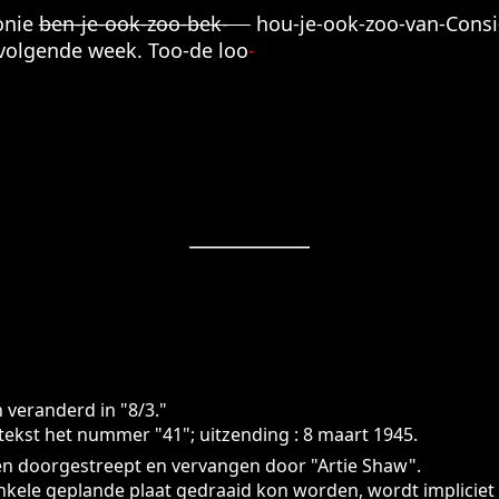
eonie
ben-je-ook-zoo-bek-
hou-je-ook-zoo-van-Consi
 volgende week. Too-de loo
-
 veranderd in "8/3."
tekst het nummer "41"; uitzending : 8 maart 1945.
n doorgestreept en vervangen door "Artie Shaw".
nkele geplande plaat gedraaid kon worden, wordt impliciet 