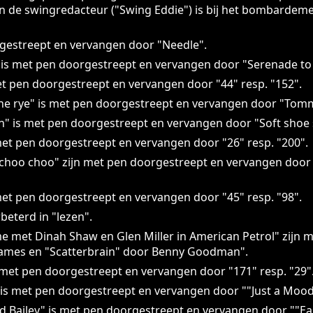
van de swingredacteur ("Swing Eddie") is bij het bombardem
rgestreept en vervangen door "Needle".
 is met pen doorgestreept en vervangen door "Serenade to
t pen doorgestreept en vervangen door "44" resp. "152".
he rye" is met pen doorgestreept en vervangen door "Tomm
 is met pen doorgestreept en vervangen door "Soft shoe s
et pen doorgestreept en vervangen door "26" resp. "200".
choo choo" zijn met pen doorgestreept en vervangen door
et pen doorgestreept en vervangen door "45" resp. "98".
beterd in "lezen".
 me met Dinah Shaw en Glen Miller in American Petrol" zijn
 James en "Scatterbrain" door Benny Goodman".
met pen doorgestreept en vervangen door "171" resp. "29"
is met pen doorgestreept en vervangen door ""Just a Mood
ed Bailey" is met pen doorgestreept en vervangen door ""E