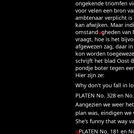
ongekende triomfen vie
voor velen een bron van
ambtenaar verplicht is
kan afwijken. Maar indi
omstand
u
gheden van h
vraagt, hoe is het bijv
afgewezen zag, daar in 
kon worden toegewezen 
schrijft het blad Oost-
pondje boter tegen ee
Hier zijn ze:
Why don't you fall in 
PLATEN No. 328 en No
Aangezien we weer het 
plan was, eindigen we
She's funny that way v
q
PLATEN No. 181 en N