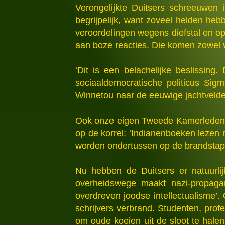
Verongelijkte Duitsers schreeuwen i
begrijpelijk, want zoveel helden he
veroordelingen wegens diefstal en opl
aan boze reacties. Die komen zowel va
‘Dit is een belachelijke beslissing.
sociaaldemocratische politicus Sig
Winnetou naar de eeuwige jachtveld
Ook onze eigen Tweede Kamerleden w
op de korrel: ‘Indianenboeken lezen
worden ondertussen op de brandstape
Nu hebben de Duitsers er natuurl
overheidswege maakt nazi-propaga
overdreven joodse intellectualisme’
schrijvers verbrand. Studenten, prof
om oude koeien uit de sloot te halen