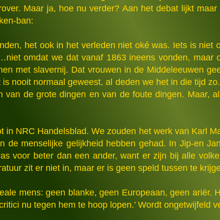
over. Maar ja, hoe nu verder? Aan het debat lijkt maar
ken-ban:
inden, het ook in het verleden niet oké was. Iets is niet o
. …niet omdat we dat vanaf 1863 ineens vonden, maar 
n met slavernij. Dat vrouwen in de Middeleeuwen geen
 is nooit normaal geweest, al deden we het in die tijd 
 van de grote dingen en van de foute dingen. Maar, als 
oot in NRC Handelsblad. We zouden het werk van Karl May
n de menselijke gelijkheid hebben gehad. In Jip-en Jann
s voor beter dan een ander, want er zijn bij alle volk
atuur zit er niet in, maar er is geen speld tussen te krijg
deale mens: geen blanke, geen Europeaan, geen ariër. Hi
ritici nu tegen hem te hoop lopen.’ Wordt ongetwijfeld v