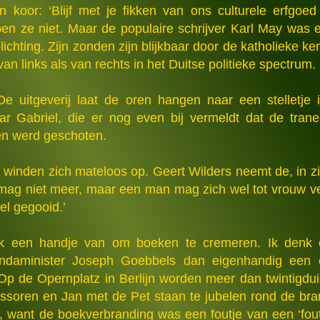
n koor: ‘Blijf met je fikken van ons culturele erfgoe
bben ze niet. Maar de populaire schrijver Karl May was
ichting. Zijn zonden zijn blijkbaar door de katholieke k
n links als van rechts in het Duitse politieke spectrum.
 De uitgeverij laat de oren hangen naar een stelletje 
mar Gabriel, die er nog even bij vermeldt dat de tra
en werd geschoten.
inden zich mateloos op. Geert Wilders neemt de, in z
 mag niet meer, maar een man mag zich wel tot vrouw v
l gegooid.’
ijk een handje van om boeken te cremeren. Ik denk
ndaminister Joseph Goebbels dan eigenhandig een ei
. Op de Opernplatz in Berlijn worden meer dan twintig
essoren en Jan met de Pet staan te jubelen rond de bra
, want de boekverbranding was een foutje van een ‘fout