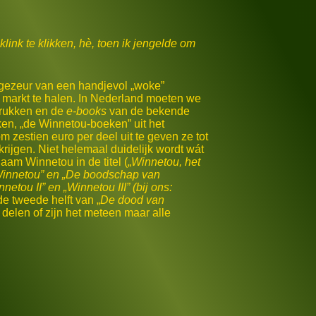
link te klikken, hè, toen ik jengelde om
 gezeur van een handjevol „woke”
e markt te halen. In Nederland moeten we
drukken en de
e-books
van de bekende
ken, „de Winnetou-boeken” uit het
zestien euro per deel uit te geven ze tot
krijgen. Niet helemaal duidelijk wordt wát
aam Winnetou in de titel („
Winnetou, het
innetou
” en „
De boodschap van
nnetou II
” en „
Winnetou III
” (bij ons:
de tweede helft van „
De dood van
n delen of zijn het meteen maar alle