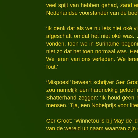
veel spijt van hebben gehad, zand er
Nederlandse voorstander van de boe
‘Ik denk dat als we nu iets niet oké v
afgeschaft omdat het niet oké was
vonden, toen we in Suriname begonne
niet zo dat het toen normaal was. Het
We leren van ons verleden. We leren
fout.’
‘Mispoes!’ beweert schrijver Ger Gr
zou namelijk een hardnekkig geloof i
Shatterhand zeggen: ‘Ik houd geen ra
mensen.’ Tja, een Nobelprijs voor liter
Ger Groot: ‘Winnetou is bij May de i
van de wereld uit naam waarvan zijn c