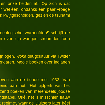
d en onze helden af.’ Op zich is dat
 er wél één, ondanks een paar vroege
erk kwijtgescholden, gezien de tsunami
ideologische warhoofden!’ schrijft de
nen over zijn wangen stroomden toen
ijn ogen,
woke
deugcultuur via Twitter
erklaren. Mooie boeken over indianen
 even aan de tiende mei 1933. Van
nd aan het: ‘Het tijdperk van het
duizend boeken van merendeels joodse
ndstapel. Oké, het is misschien flauw
 regime’, waar de Duitsers later héél