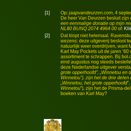
[1]
Op:
jaapvandeurzen.com
, 4 sept
De heer Van Deurzen besluit zijn
een eenmalige donatie op mijn rec
NL80 BUNQ 2074 4964 00
of:
Kli
[2]
Dat klopt niet helemaal. Ravensb
wezens: deze uitgeverij besloot tw
natuurlijk weer overdrijven, want 
Karl May Pockets uit de jaren ’60
assortiment te schrappen. Bij bol
eind augustus nog steeds bestellen
deze Nederlandse uitgever verstaa
grote opperhoofd”, „
Winnetou en 
Winnetou
”), zijn het de drie delen
„Winnetou, het grote opperhoofd
”,
Winnetou
”), zijn het de Prisma-de
boeken van Karl May?