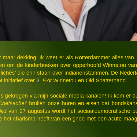
k maar dekking. Ik weet er als Rotterdammer alles van.
ten om de kinderboeken over opperhoofd Winnetou van sc
‘clichés’ die erin staan over indianenstammen. De Neder
 initiatief over
2
.
Exit
Winnetou en Old Shatterhand.
es gekregen via mijn sociale media kanalen! Ik kom er d
Chefsache
!’ brullen onze buren en eisen dat bondskans
ild
van 27 augustus wordt het sociaaldemocratische b
 die het charisma heeft van een gnoe met een acute maag