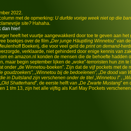
ember 2022.
 column met de opmerking:
U durfde vorige week niet op die bank
lamevrije site?
Hahaha.
k dan hier!
urger heeft het vuurtje aangewakkerd door toe te geven aan het
ee boekjes over de film „
Der junge Häuptling Winnetou
” van d
Meulenhoff Boekerij, die voor veel geld de
print on demand
-her
 verzorgde, verklaarde, niet gehinderd door enige kennis van za
.com en amazon.nl konden de mensen die de behoefte hadden om 
, maar begin september lijken de „woke”-terroristen hun zin te 
t onder „de Winnetou-boeken”. Zijn dat de vijf pockets met de n
de goudzoekers
”, „
Winnetou bij de bedoeïenen
”, „
De dood van W
 die in Duitsland zijn verschenen onder de titel „
Winnetou I
” , „
Wi
 „
Old Shatterhand
”, de eerste helft van „
De Zwarte Mustang
” en 
len 1 t/m 13, zijn het alle vijftig als Karl May Pockets verschene