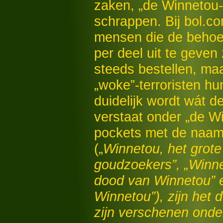
zaken, „de Winnetou-
schrappen. Bij bol.c
mensen die de behoe
per deel uit te geven
steeds bestellen, ma
„woke”-terroristen hun
duidelijk wordt wát 
verstaat onder „de Wi
pockets met de naam 
(„
Winnetou, het grote
goudzoekers
”, „
Winne
dood van Winnetou
” 
Winnetou
”), zijn het
zijn verschenen onder 