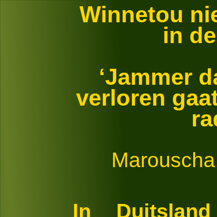
Winnetou ni
in de
‘Jammer d
verloren gaat
ra
Marouscha
In Duitslan