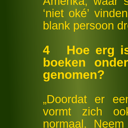
Amerika, waar 
‘niet oké’ vinde
blank persoon dr
4 Hoe erg is
boeken onde
genomen?
„Doordat er een
vormt zich o
normaal. Neem 