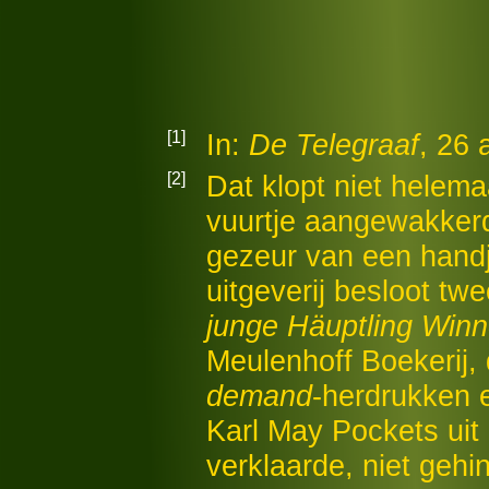
[1]
In:
De Telegraaf
, 26 
[2]
Dat klopt niet helem
vuurtje aangewakkerd
gezeur van een hand
uitgeverij besloot twe
junge Häuptling Win
Meulenhoff Boekerij, 
demand
-herdrukken 
Karl May Pockets uit 
verklaarde, niet gehi