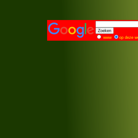
www
op deze w