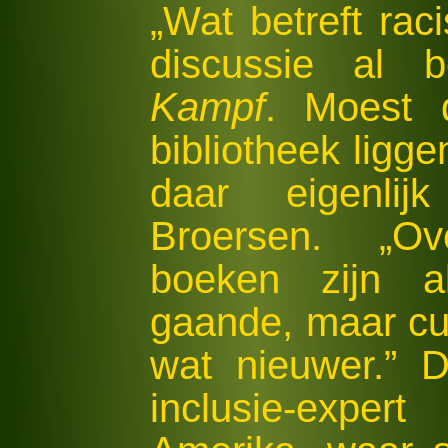
„Wat betreft rac
discussie al
Kampf
. Moest 
bibliotheek ligge
daar eigenl
Broersen. „Ov
boeken zijn al
gaande, maar cul
wat nieuwer.” 
inclusie-expe