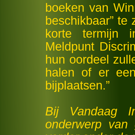
boeken van Winne
beschikbaar” te 
korte termijn 
Meldpunt Discri
hun oordeel zull
halen of er ee
bijplaatsen.”
Bij Vandaag I
onderwerp van g