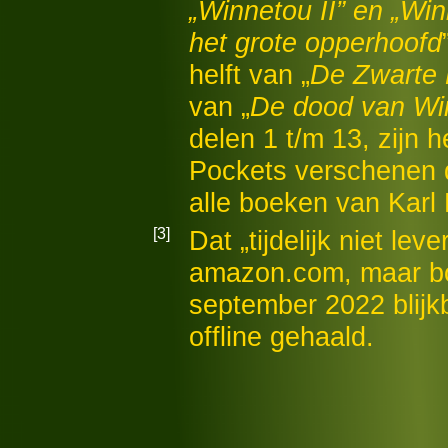
„
Winnetou II
” en „
Win
het grote opperhoofd
helft van „
De Zwarte
van „
De dood van Wi
delen 1 t/m 13, zijn he
Pockets verschenen d
alle boeken van Karl
[3]
Dat „tijdelijk niet lev
amazon.com, maar bo
september 2022 blijk
offline gehaald.