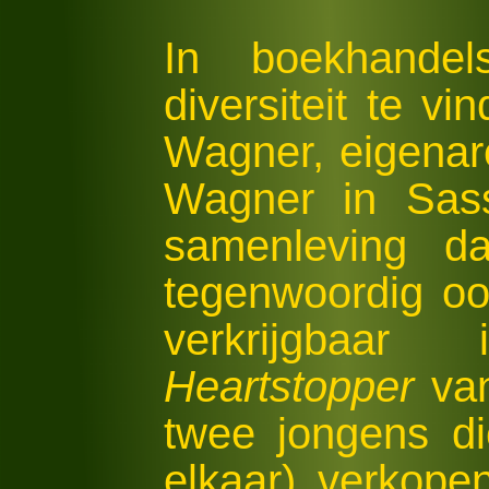
In boekhande
diversiteit te vi
Wagner, eigena
Wagner in Sas
samenleving d
tegenwoordig o
verkrijgbaa
Heartstopper
van
twee jongens di
elkaar) verkope