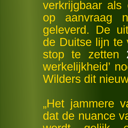
verkrijgbaar al
op aanvraag no
geleverd. De ui
de Duitse lijn t
stop te zetten
werkelijkheid’ n
Wilders dit nieuw
„Het jammere va
dat de nuance va