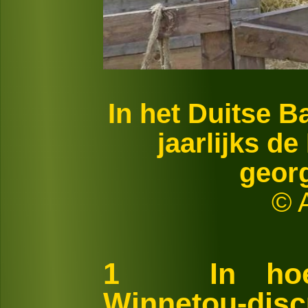
In het Duitse 
jaarlijks d
geor
© 
1 In hoeve
Winnetou-