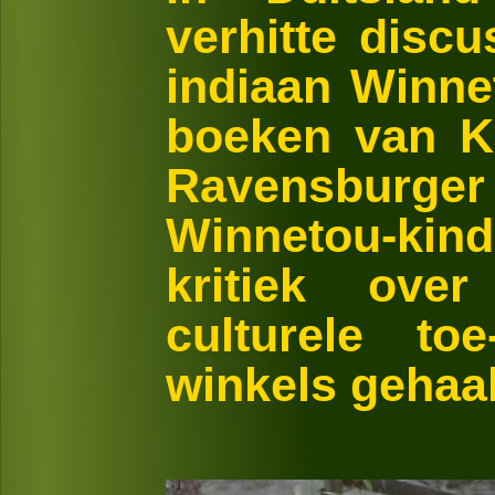
verhitte discu
indiaan Winnet
boeken van Ka
Ravensburger 
Winnetou-k
kritiek ove
culturele to
winkels gehaa