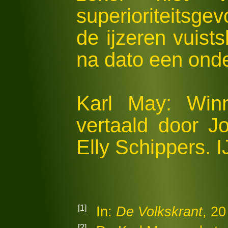
superioriteitsge
de ijzeren vuists
na dato een onde
Karl May: Winn
vertaald door J
Elly Schippers. I
[1]
In:
De Volkskrant
, 20
[2]