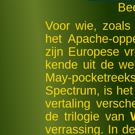
Bee
Voor wie, zoals
het Apache-opp
zijn Europese v
kende uit de wei
May-pocketreek
Spectrum, is het
vertaling versc
de trilogie van
verrassing. In d