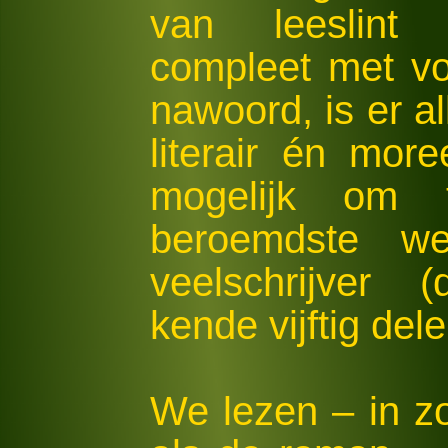
van leeslint 
compleet met vo
nawoord, is er a
literair én more
mogelijk om
beroemdste w
veelschrijver 
kende vijftig del
We lezen – in 