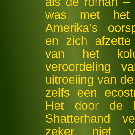
als de roman –
was met het 
Amerika’s oors
en zich afzett
van het kolo
veroordeling v
uitroeiing van de
zelfs een ecostr
Het door de Du
Shatterhand ve
zeker niet v