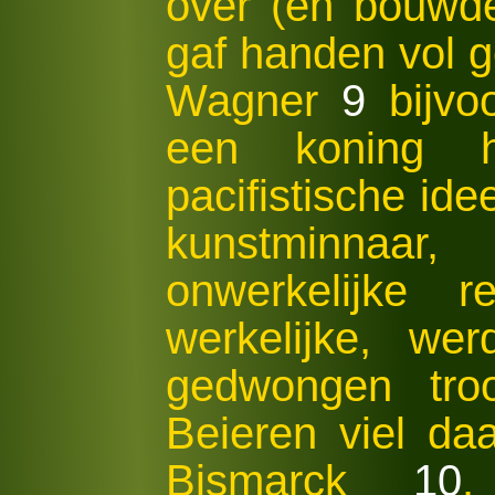
over (en bouwde
gaf handen vol g
Wagner
9
bijvo
een koning ho
pacifistische id
kunstminnaa
onwerkelijke
werkelijke, we
gedwongen troo
Beieren viel d
Bismarck
10
.