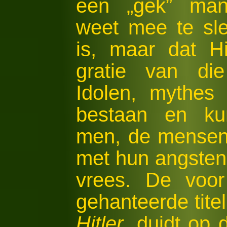
een „gek” mann
weet mee te sle
is, maar dat Hi
gratie van die
Idolen, mythes
bestaan en ku
men, de mensen,
met hun angsten
vrees. De voor
gehanteerde tite
Hitler
, duidt op