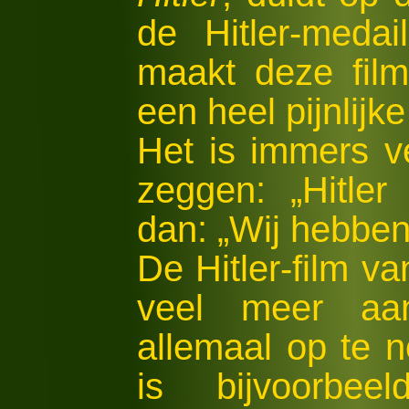
de Hitler-meda
maakt deze film
een heel pijnlijk
Het is immers v
zeggen: „Hitle
dan: „Wij hebbe
De Hitler-film v
veel meer aa
allemaal op te 
is bijvoorbee