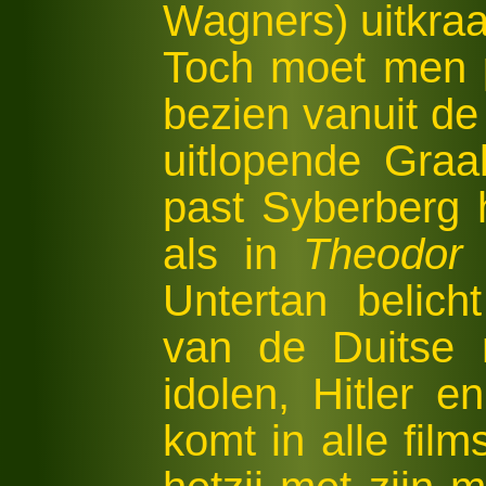
Wagners) uitkra
Toch moet men p
bezien vanuit de 
uitlopende Graal
past Syberberg 
als in
Theodor 
Untertan belich
van de Duitse 
idolen, Hitler e
komt in alle fil