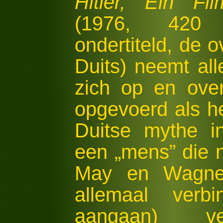
Hitler, Ein Fi
(1976, 420 
ondertiteld, de o
Duits) neemt all
zich op en overt
opgevoerd als he
Duitse mythe in
een „mens” die n
May en Wagner
allemaal verbi
aangaan) ve