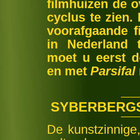
filmhuizen de o
cyclus te zien.
voorafgaande fi
in Nederland t
moet u eerst d
en met
Parsifal
SYBERBERGS
De kunstzinnige