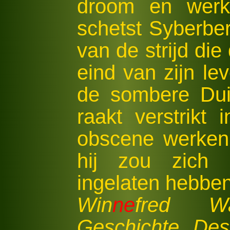
droom en werke
schetst Syberbe
van de strijd die
eind van zijn l
de sombere Duit
raakt verstrikt 
obscene werken
hij zou zich 
ingelaten hebben,
Win
ne
fred W
Geschichte De