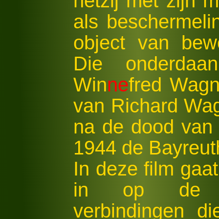
hetzij met zijn m
als beschermeli
object van bewo
Die onderdaa
Win
ne
fred Wagn
van Richard Wa
na de dood van 
1944 de Bayreuth
In deze film gaa
in op de h
verbindingen d