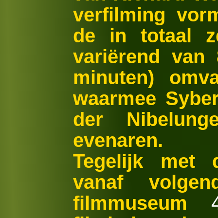
verfilming vor
de in totaal z
variërend van 
minuten) omvat
waarmee Syber
der Nibelunge
evenaren.
Tegelijk met 
vanaf volge
filmmuseum