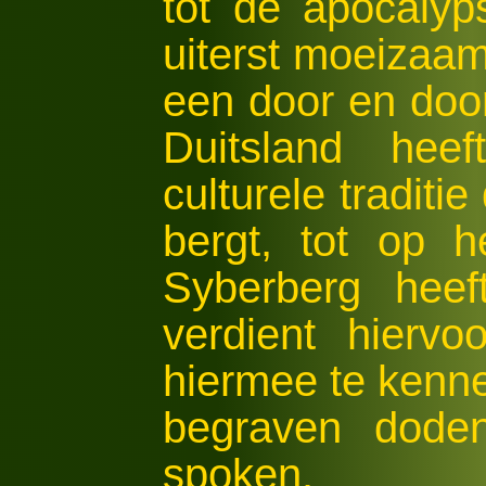
tot de apocalyp
uiterst moeizaam
een door en door
Duitsland hee
culturele traditi
bergt, tot op h
Syberberg heef
verdient hiervoo
hiermee te kennen
begraven doden
spoken.