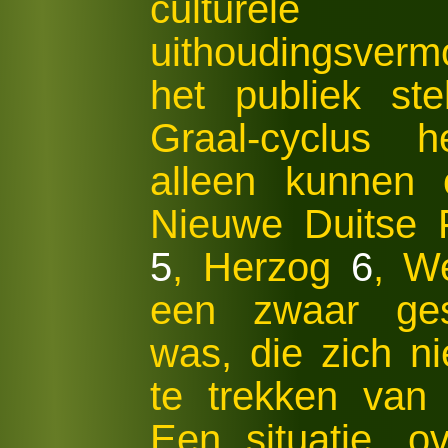
culturel
uithoudingsver
het publiek st
Graal-cyclus h
alleen kunnen 
Nieuwe Duitse F
5
, Herzog
6
, W
een zwaar ges
was, die zich n
te trekken van
Een situatie, o