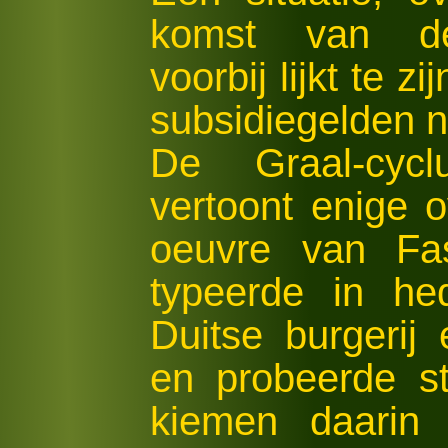
komst van de
voorbij lijkt te z
subsidiegelden n
De Graal-cyc
vertoont enige 
oeuvre van Fas
typeerde in he
Duitse burgerij 
en probeerde st
kiemen daarin 