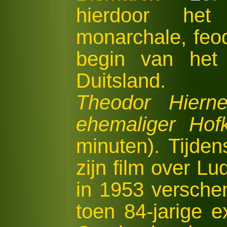
hierdoor he
monarchale, feod
begin van het 
Duitsland.
Theodor Hiern
ehemaliger Hof
minuten). Tijde
zijn film over L
in 1953 versch
toen 84-jarige 