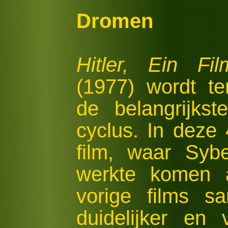
Dromen
Hitler, Ein Fi
(1977) wordt t
de belangrijkst
cyclus. In deze
film, waar Syb
werkte komen a
vorige films 
duidelijker en v