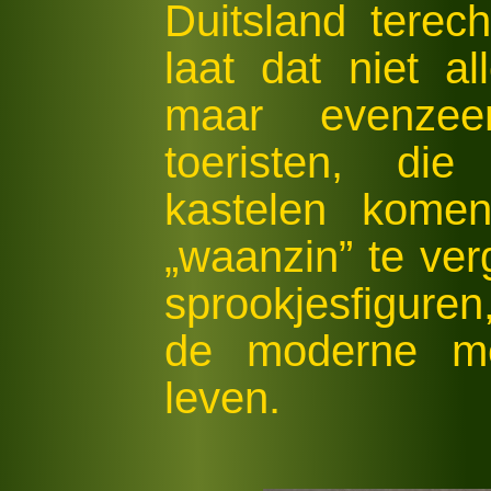
Duitsland terec
laat dat niet a
maar evenze
toeristen, di
kastelen kome
„waanzin” te ve
sprookjesfiguren
de moderne me
leven.