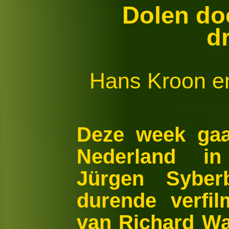
Dolen do
d
Hans Kroon e
Deze week ga
Nederland in
Jürgen Syber
durende verfi
van Richard W