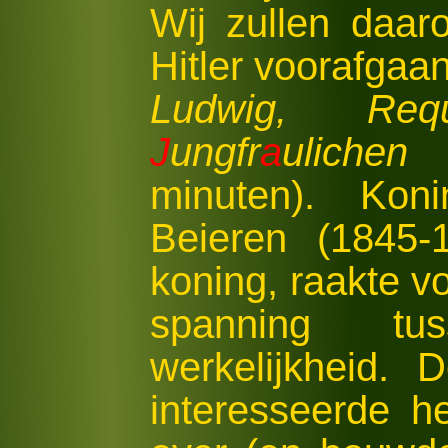
Wij zullen daar
Hitler voorafgaan
Ludwig, Re
J
ungfr
a
ulichen
minuten). Kon
Beieren (1845
koning, raakte vo
spanning t
werkelijkheid. D
interesseerde h