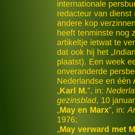
internationale persbu
redacteur van dienst
andere kop verzinne
heeft tenminste nog 
artikeltje ietwat te ve
dat ook hij het „Ind
plaatst). Een week eer
onveranderde persber
Nederlandse en één An
„
Karl M.
”, in:
Nederla
gezinsblad
, 10 januar
„
May en Marx
”, in:
A
1976;
„
May verward met M