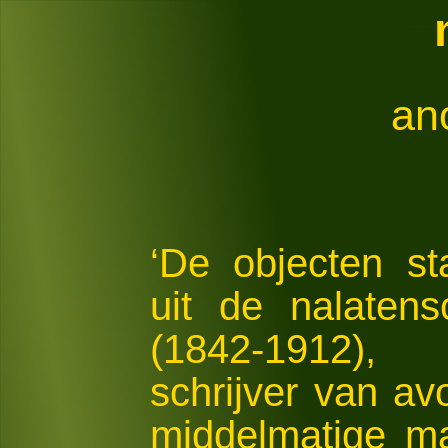
an
‘De objecten s
uit de nalaten
(1842-1912),
schrijver van a
middelmatige m