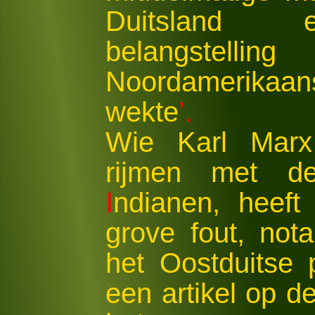
Duitsland 
belangste
Noordamerikaa
wekte
’.
Wie Karl Marx
rijmen met de
I
ndianen, heeft
grove fout, no
het Oostduitse
een artikel op d