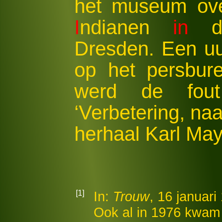
het museum ove
I
ndianen
in
de
Dresden. Een uu
op het persbure
werd de fout
‘Verbetering, na
herhaal Karl Ma
[1]
In:
Trouw
, 16 januari
Ook al in 1976 kwam 