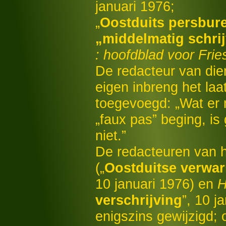
januari 1976;
„
Oostduits persbur
„middelmatig schrij
: hoofdblad voor Frie
De redacteur van di
eigen inbreng het laat
toegevoegd: „Wat er 
„faux pas” beging, is 
niet.”
De redacteuren van 
(„
Oostduitse verwar
10 januari 1976) en
H
verschrijving
”, 10 j
enigszins gewijzigd; 