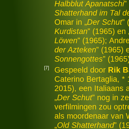
Halbblut Apanatschi
”
Shatterhand im Tal d
Omar in „
Der Schut
” 
Kurdistan
” (1965) en 
Löwen
” (1965); Andr
der Azteken
” (1965) 
Sonnengottes
” (1965
[7]
Gespeeld door
Rik B
Caterino Bertaglia, *
2015), een Italiaans a
„
Der Schut
” nog in z
verfilmingen zou optr
als moordenaar van W
„
Old Shatterhand
” (1