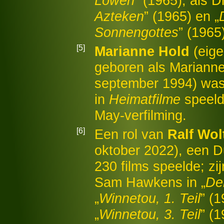
Löwen
” (1965); als D
Azteken
” (1965) en „
Sonnengottes
” (1965
[5]
Marianne Hold
(eige
geboren als Marianne
september 1994) was 
in
Heimatfilme
speeld
May-verfilming.
[6]
Een rol van
Ralf Wol
oktober 2022), een Du
230 films speelde; zij
Sam Hawkens in „
De
„
Winnetou, 1. Teil
” (1
„
Winnetou, 3. Teil
” (1