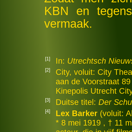
KBN en tegenst
vermaak.
[1]
In:
Utrechtsch Nieuw
[2]
City, voluit: City Th
aan de Voorstraat 89 
Kinepolis Utrecht Cit
[3]
Duitse titel:
Der Schu
[4]
Lex Barker
(voluit: 
* 8 mei 1919 , † 11 