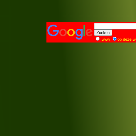
www
op deze w