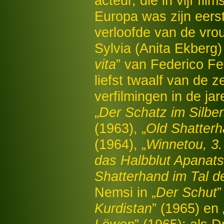
acteur, die in vijf fil
Europa was zijn eerst
verloofde van de vrou
Sylvia (Anita Ekberg) 
vita
” van Federico Fel
liefst twaalf van de 
verfilmingen in de jar
„
Der Schatz im Silbe
(1963), „
Old Shatter
(1964), „
Winnetou, 3. 
das Halbblut Apanats
Shatterhand im Tal d
Nemsi in „
Der Schut
”
Kurdistan
” (1965) en 