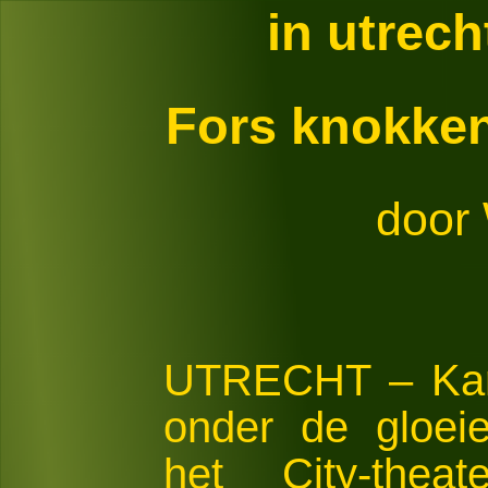
in utrec
Fors knokken
door 
UTRECHT – Kara
onder de gloei
het City-the