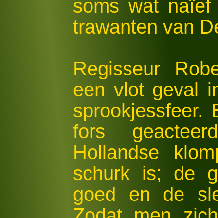
soms wat naïef
trawanten van D
Regisseur Rob
een vlot geval i
sprookjessfeer. 
fors geactee
Hollandse klom
schurk is; de 
goed en de slec
Zodat men zich