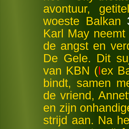
avontuur, geti
woeste Balkan
Karl May neemt 
de angst en ver
De Gele. Dit su
van KBN (
I
ex B
bindt, samen m
de vriend, Anne
en zijn onhandig
strijd aan. Na he