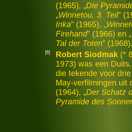
(1965), „
Die Pyramid
„
Winnetou, 3. Teil
” (1
Inka
” (1965), „
Winnet
Firehand
” (1966) en „
Tal der Toten
” (1968)
[8]
Robert Siodmak
(* 
1973) was een Duits,
die tekende voor drie
May-verfilmingen uit 
(1964), „
Der Schatz 
Pyramide des Sonne