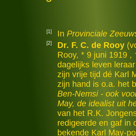
[1]
In
Provinciale Zeeuw
[2]
Dr. F. C. de Rooy
(vo
Rooy, * 9 juni 1919 ,
dagelijks leven leraar
zijn vrije tijd dé Ka
zijn hand is o.a. het 
Ben-Nemsi - ook voo
May, de idealist uit 
van het R.K. Jongens
redigeerde en gaf in
bekende Karl May-poc