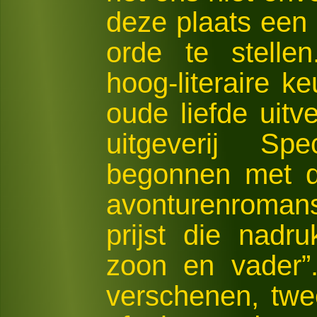
deze plaats een
orde te stell
hoog-literaire 
oude liefde uitv
uitgeverij Sp
begonnen met d
avonturenroma
prijst die nadru
zoon en vader”
verschenen, twe