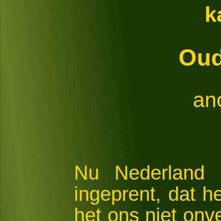
k
Oud
an
Nu Nederland h
ingeprent, dat h
het ons niet onv