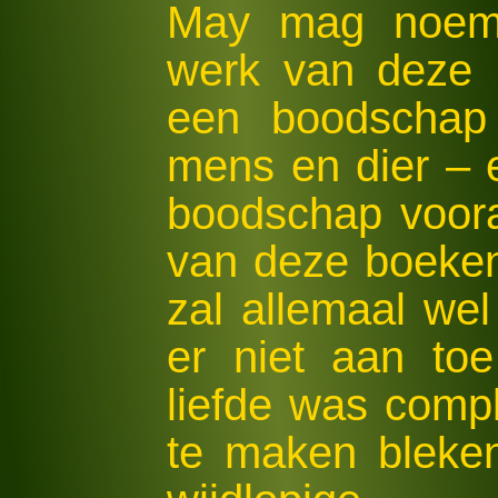
May mag noemen
werk van deze D
een boodschap 
mens en dier – 
boodschap voora
van deze boeken
zal allemaal wel 
er niet aan to
liefde was compl
te maken bleke