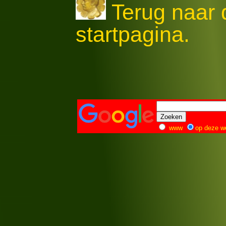
Terug naar
startpagina.
www
op deze w