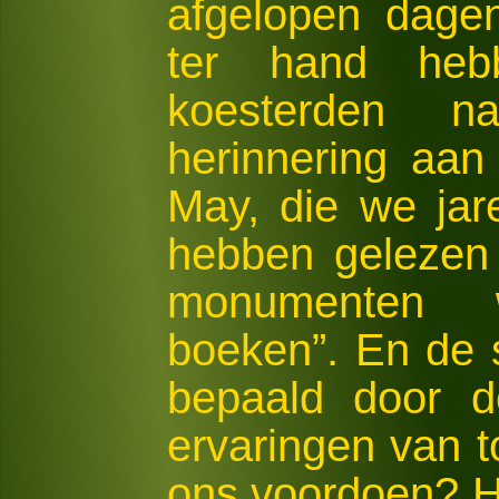
afgelopen dage
ter hand heb
koesterden n
herinnering aa
May, die we ja
hebben gelezen
monumenten 
boeken”. En de
bepaald door d
ervaringen van 
ons voordoen? H