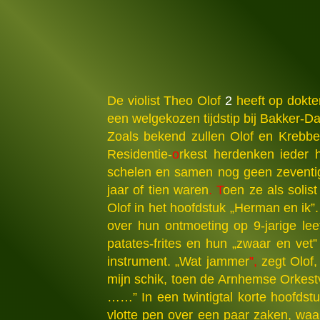
De violist Theo Olof
2
heeft op dokte
een welgekozen tijdstip bij Bakker-D
Zoals bekend zullen Olof en Krebb
Residentie-
o
rkest herdenken ieder 
schelen en samen nog geen zeventig
jaar of tien waren
. T
oen ze als solis
Olof in het hoofdstuk „Herman en ik”.
over hun ontmoeting op 9-jarige leef
patates-frites en hun „zwaar en vet
instrument. „Wat jammer
”,
zegt Olof,
mijn schik, toen de Arnhemse Orkest
……” In een twintigtal korte hoofdstu
vlotte pen over een paar zaken, waa