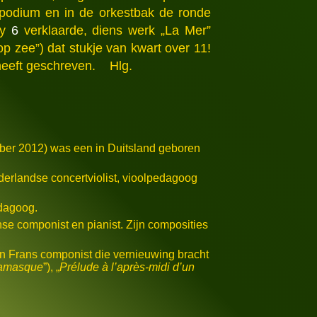
t podium en in de orkestbak de ronde
sy
6
verklaarde, diens werk „La Mer”
p zee”) dat stukje van kwart over 11!
e heeft geschreven. Hlg.
ktober 2012) was een in Duitsland geboren
derlandse concertviolist, vioolpedagoog
edagoog.
nse componist en pianist. Zijn composities
en Frans componist die vernieuwing bracht
gamasque
”), „
Prélude à l’après-midi d’un