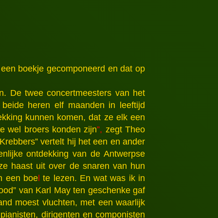
rd een boekje gecomponeerd en dat op
ren. De twee concertmeesters van het
beide heren elf maanden in leeftijd
ekking kunnen komen, dat ze elk een
we wel broers konden zijn
”,
zegt Theo
Krebbers” vertelt hij het een en ander
nlijke ontdekking van de Antwerpse
 ze haast uit over de snaren van hun
en een boe
l
te lezen. En wat was ik in
dood” van Karl May ten geschenke gaf
land moest vluchten, met een waarlijk
pianisten, dirigenten en componisten