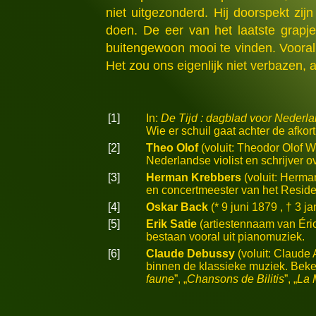
niet uitgezonderd. Hij doorspekt zi
doen. De eer van het laatste grapje
buitengewoon mooi te vinden. Vooral 
Het zou ons eigenlijk niet verbazen, 
[1]
In:
De Tijd : dagblad voor Nederl
Wie er schuil gaat achter de afkort
[2]
Theo Olof
(voluit: Theodor Olof W
Nederlandse violist en schrijver o
[3]
Herman Krebbers
(voluit: Herma
en concertmeester van het Reside
[4]
Oskar Back
(* 9 juni 1879 , † 3
[5]
Erik Satie
(artiestennaam van Éric 
bestaan vooral uit pianomuziek.
[6]
Claude Debussy
(voluit: Claude
binnen de klassieke muziek. Beke
faune
”, „
Chansons de Bilitis
”, „
La 