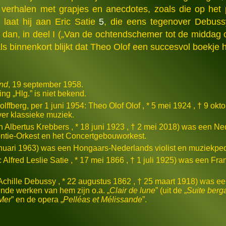
jn verhalen met grapjes en anecdotes, zoals die op he
 laat hij aan Eric Satie
5
, die eens tegenover Debus
dan, in deel I („Van de ochtendschemer tot de middag o
als binnenkort blijkt dat Theo Olof een succesvol boekj
and
, 19 september 1958.
ing „Hlg.” is niet bekend.
olffberg, per 1 juni 1954: Theo Olof Olof , * 5 mei 1924 , † 9 o
ver klassieke muziek.
n Albertus Krebbers , * 18 juni 1923 , † 2 mei 2018) was een Ne
ntie-Orkest en het Concertgebouworkest.
 januari 1963) was een Hongaars-Nederlands violist en muziekp
Alfred Leslie Satie , * 17 mei 1866 , † 1 juli 1925) was een Fra
 Achille Debussy , * 22 augustus 1862 , † 25 maart 1918) was e
nde werken van hem zijn o.a. „
Clair de lune
” (uit de „
Suite ber
Mer
” en de opera „
Pelléas et Mélissande
”.