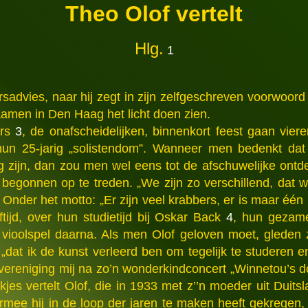
Theo Olof vertelt
Hlg.
1
rsadvies, naar hij zegt in zijn zelfgeschreven voorwoo
aamen in Den Haag het licht doen zien.
ers
3
, de onafscheidelijken, binnenkort feest gaan vie
hun 25-jarig „solistendom”. Wanneer men bedenkt dat 
 zijn, dan zou men wel eens tot de afschuwelijke ontd
t begonnen op te treden. „We zijn zo verschillend, dat 
 Onder het motto: „Er zijn veel krabbers, er is maar één 
tijd, over hun studietijd bij Oskar Back
4
, hun gezame
” vioolspel daarna. Als men Olof geloven moet, gleden
 „dat ik de kunst verleerd ben om tegelijk te studeren 
vereniging mij na zo’n wonderkindconcert „Winnetou’s 
kjes vertelt Olof, die in 1933 met z’’n moeder uit Duits
rmee hij in de loop der jaren te maken heeft gekregen, 