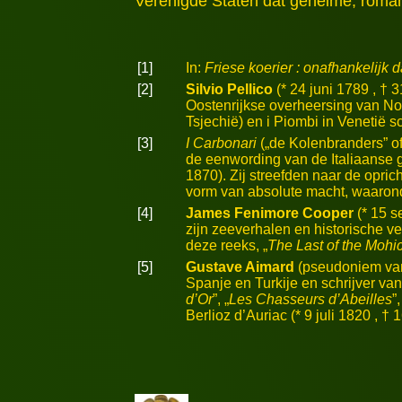
Verenigde Staten dat geheime, roman
[1]
In:
Friese koerier : onafhankelij
[2]
Silvio Pellico
(* 24 juni 1789 , † 3
Oostenrijkse overheersing van Noo
Tsjechië) en i Piombi in Venetië sc
[3]
I Carbonari
(„de Kolenbranders” o
de eenwording van de Italiaanse 
1870). Zij streefden naar de opr
vorm van absolute macht, waarond
[4]
James Fenimore Cooper
(* 15 s
zijn zeeverhalen en historische v
deze reeks, „
The Last of the Mohi
[5]
Gustave Aimard
(pseudoniem van 
Spanje en Turkije en schrijver va
d’Or
”, „
Les Chasseurs d’Abeilles
”,
Berlioz d’Auriac (* 9 juli 1820 , 