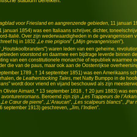
tische stadium bereiken.
k dagblad voor Friesland en aangrenzende gebieden
, 11 januari 1
1 januari 1854) was een Italiaans schrijver, dichter, toneelschrijv
rd-Italië. Over zijn wederwaardigheden in de gevangenissen va
hreef hij in 1832 „
Le mie prigioni
” („
Mijn gevangenissen
”).
f „Houtskoolbranders”) waren leden van een geheime, revolutio
gebieden voorstond en daarmee een bijdrage leverde binnen de
ichting van een constitutionele monarchie of republiek waarmee
er die van de paus, maar ook aan de Oostenrijkse overheersing
eptember 1789 , † 14 september 1851) was een Amerikaans schri
erhalen, de
Leatherstocking Tales
, met Natty Bumppo in de hoof
cans
” wordt door vriend en vijand beschouwd als zijn meesterwe
Olivier Aimard, * 13 september 1818 , † 20 juni 1883) was een 
n avonturenromans. Beroemd zijn zijn „
Les Trappeurs de l’Arka
 „
Le Cœur de pierre
”, „
L’Araucan
”, „
Les scalpeurs blancs
”, „
Par m
† 16 september 1913) geschreven, „
Jim, l’Indien
”.