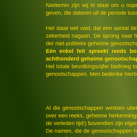
Niettemin zijn wij in staat om u n
geven, die dateren uit de periode t
Het staat wel vast, dat een aantal de
zekerheid nagaan. De sprong naar he
der niet-politieke geheime genootsc
Eén enkel feit spreekt reeds bo
achthonderd geheime genootschappe
Het totale bevolkingscijfer bedroeg
genootschappen. Men bedenke hierbij,
Al die genootschappen werkten uiter
over een reeks, geheime herkennings
de verleden tijd!) bovendien zijn eig
De namen, die de genootschappen ha