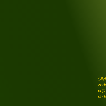
Silv
zoda
vrij
de k