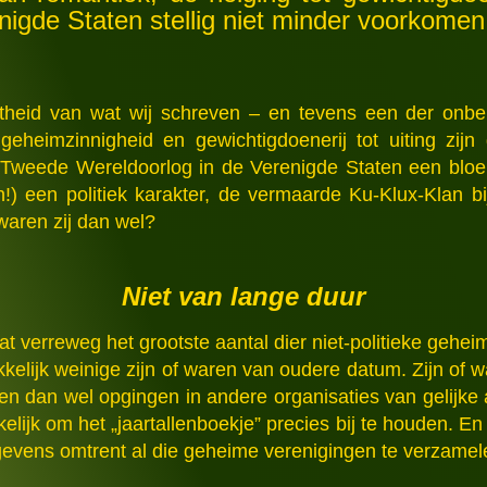
nigde Staten stellig niet minder voorkomen
istheid van wat wij schreven – en tevens een der onb
eheimzinnigheid en gewichtigdoenerij tot uiting zijn
 Tweede Wereldoorlog in de Verenigde Staten een blo
) een politiek karakter, de vermaarde Ku-Klux-Klan b
 waren zij dan wel?
Niet van lange duur
dat verreweg het grootste aantal dier niet-politieke ge
elijk weinige zijn of waren van oudere datum. Zijn of w
n dan wel opgingen in andere organisaties van gelijke a
elijk om het „jaartallenboekje” precies bij te houden. En n
evens omtrent al die geheime verenigingen te verzamel