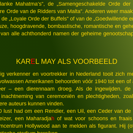
Blanke Mahatma’s”, de „Samengeschakelde Orde der
tere Orde van de Ridders van Malta”. Anderen weer maakt
 de „Loyale Orde der Buffels” of van de „Goedwillende
peuze, hoogdravende, bombastische, romantische en g
 van alle achthonderd namen der geheime genootschap
KAR
E
L MAY ALS VOORBEELD
g verkenner en voortrekker in Nederland tooit zich m
 volwassen Amerikanen behoorden vóór 1940 tot een of
r – een dierennaam droeg. Als de ingewijden, de l
inachtneming van ceremoniën en plechtigheden, zoal
ere auteurs kunnen vinden.
0 lust had om een Rendier, een Uil, een Ceder van de
eizer, een Maharadja
h
of wat voor schoons en fraais
ilmcentrum Hollywood aan te melden als figurant. Hij (o