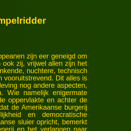
mpelridder
eanen zijn eer geneigd om
k zij, vrijwel allen zijn het
enkende, nuchtere, technisch
vooruitstrevend. Dit alles is
eving nog andere aspecten,
n. Wie namelijk enigermate
de oppervlakte en achter de
 dat de Amerikaanse burgerij
ijkheid en democratische
anse sluier opricht, bemerkt
enerij en het verlangen naar