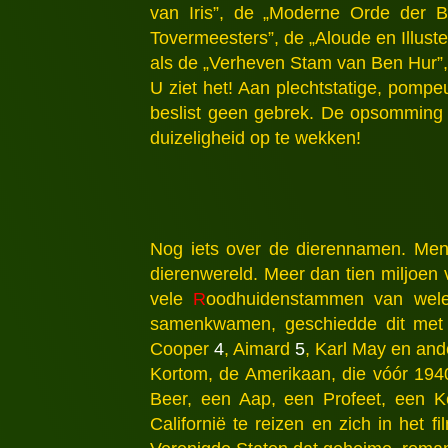
van Iris”, de „Moderne Orde der 
Tovermeesters”, de „Aloude en Illus
als de „Verheven Stam van Ben Hur”,
U ziet het! Aan plechtstatige, pom
beslist geen gebrek. De opsomming
duizeligheid op te wekken!
Nog iets over de dierennamen. Meni
dierenwereld. Meer dan tien miljoen
vele
R
oodhuidenstammen van welee
samenkwamen, geschiedde dit met 
Cooper
4
, Aimard
5
, Karl May en and
Kortom, de Amerikaan, die vóór 194
Beer, een Aap, een Profeet, een K
Californië te reizen en zich in het f