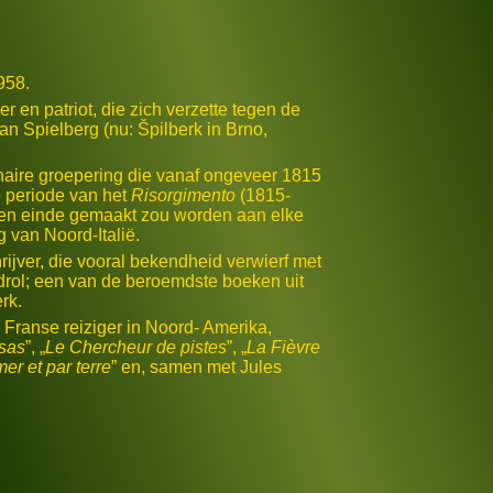
958.
er en patriot, die zich verzette tegen de
n Spielberg (nu: Špilberk in Brno,
naire groepering die vanaf ongeveer 1815
 periode van het
Risorgimento
(1815-
 een einde gemaakt zou worden aan elke
 van Noord-Italië.
jver, die vooral bekendheid verwierf met
drol; een van de beroemdste boeken uit
rk.
Franse reiziger in Noord- Amerika,
nsas
”, „
Le Chercheur de pistes
”, „
La Fièvre
er et par terre
” en, samen met Jules