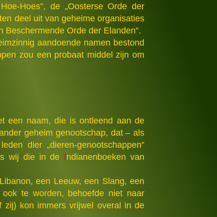
 Hoe-Hoes”, de „Oosterse Orde der
en deel uit van geheime organisaties
 en Beschermende Orde der Elanden”.
eheimzinnig aandoende namen bestond
pen zou een probaat middel zijn om
et een naam, die is ontleend aan de
 ander geheim genootschap, dat – als
eden dier „dieren-genootschappen”
s wij die in de
I
ndianenboeken van
 Libanon, een Leeuw, een Slang, een
 ook te worden, behoefde niet naar
f zij) kon immers vrijwel overal in de