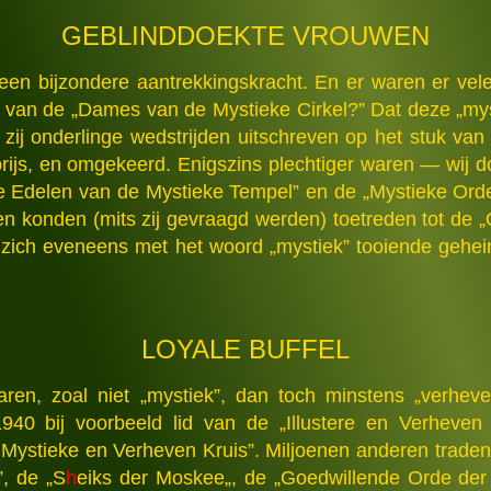
GEBLINDDOEKTE VROUWEN
n bijzondere aantrekkingskracht. En er waren er vele
f van de „Dames van de Mystieke Cirkel?” Dat deze „mys
t zij onderlinge wedstrijden uitschreven op het stuk v
rijs, en omgekeerd. Enigszins plechtiger waren — wij do
 Edelen van de Mystieke Tempel” en de „Mystieke Orde
n konden (mits zij gevraagd werden) toetreden tot de
e, zich eveneens met het woord „mystiek” tooiende geh
LOYALE BUFFEL
n, zoal niet „mystiek”, dan toch minstens „verheven”
40 bij voorbeeld lid van de „Illustere en Verheven
et Mystieke en Verheven Kruis”. Miljoenen anderen trad
”, de „S
h
eiks der Moskee„, de „Goedwillende Orde der