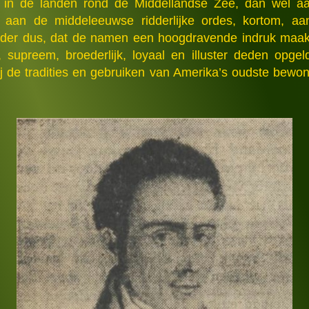
in de landen rond de Middellandse Zee, dan wel aa
 aan de middeleeuwse ridderlijke ordes, kortom, aan e
er dus, dat de namen een hoogdravende indruk maakte
heven, supreem, broederlijk, loyaal en illuster deden o
j de tradities en gebruiken van Amerika’s oudste bewo