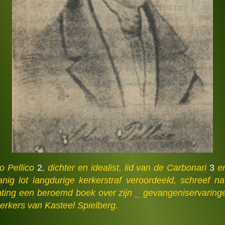
io Pellico
2
, dichter en idealist, lid van de Carbonari
3
e
nig lot langdurige kerkerstraf veroordeeld, schreef na
lating een beroemd boek over zijn _ gevangeniservaring
erkers van Kasteel Spielberg.