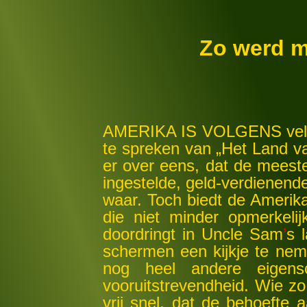
Zo werd 
AMERIKA IS VOLGENS vele 
te spreken van „Het Land van
er over eens, dat de meeste
ingestelde, geld-verdienende
waar. Toch biedt de Ameri
die niet minder opmerkeli
doordringt in Uncle Sam
’
s 
schermen een kijkje te neme
nog heel andere eigensc
vooruitstrevendheid. Wie zo
vrij snel, dat de behoefte 