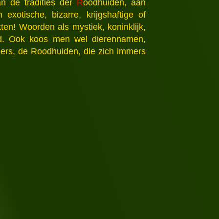
n de tradities der
R
oodhuiden, aan
xotische, bizarre, krijgshaftige of
n! Woorden als mystiek, koninklijk,
pgeld. Ook koos men wel dierennamen,
ners, de Roodhuiden, die zich immers