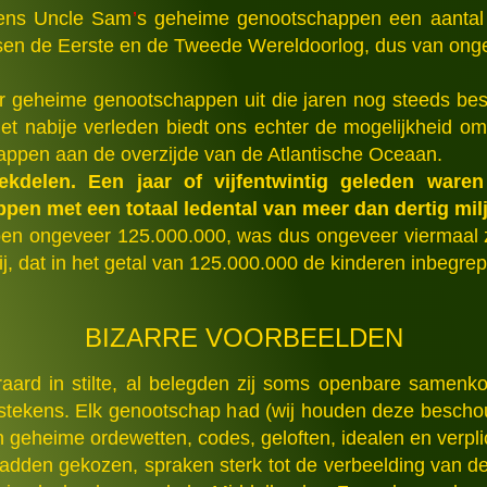
opens Uncle Sam
’
s geheime genootschappen een aantal 
ussen de Eerste en de Tweede Wereldoorlog, dus van on
r geheime genootschappen uit die jaren nog steeds besta
t nabije verleden biedt ons echter de mogelijkheid om
happen aan de overzijde van de Atlantische Oceaan.
ekdelen. Een jaar of vijfentwintig geleden ware
n met een totaal ledental van meer dan dertig mil
 toen ongeveer 125.000.000, was dus ongeveer viermaal z
 dat in het getal van 125.000.000 de kinderen inbegrep
BIZARRE VOORBEELDEN
aard in stilte, al belegden zij soms openbare samenko
tekens. Elk genootschap had (wij houden deze beschou
en geheime ordewetten, codes, geloften, idealen en verpli
dden gekozen, spraken sterk tot de verbeelding van d