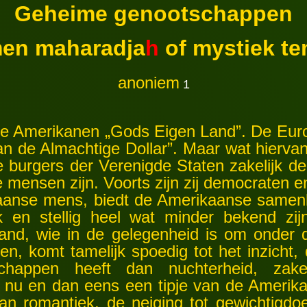
Geheime genootschappen
men maharadja
h
of mystiek te
anoniem
1
Amerikanen „Gods Eigen Land”. De Europ
 de Almachtige Dollar”. Maar wat hiervan oo
 burgers der Verenigde Staten zakelijk d
 mensen zijn. Voorts zijn zij democraten en 
kaanse mens, biedt de Amerikaanse samenl
jk en stellig heel wat minder bekend zij
land, wie in de gelegenheid is om onder 
n, komt tamelijk spoedig tot het inzicht,
happen heeft dan nuchterheid, zakel
 nu en dan eens een tipje van de Amerika
aan romantiek, de neiging tot gewichtigdo