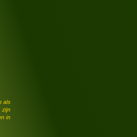
n als
 zijn
en in