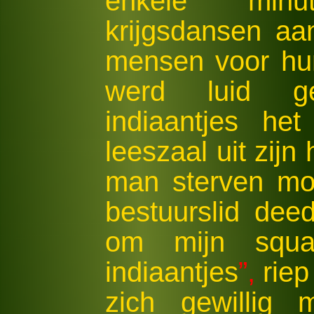
enkele min
krijgsdansen aa
mensen voor hun
werd luid g
indiaantjes he
leeszaal uit zijn
man sterven moe
bestuurslid de
om mijn squa
indiaantjes
”,
riep 
zich gewillig 