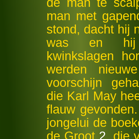
de man te scal
man met gapend
stond, dacht hij 
was en hij 
kwinkslagen hor
werden nieuwe
voorschijn geh
die Karl May hee
flauw gevonden.
jongelui de boe
de Groot
2
, die 