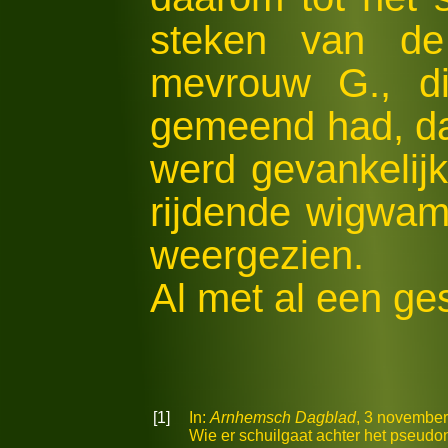
steken van de
mevrouw G., di
gemeend had, da
werd gevankelij
rijdende wigwam
weergezien.
Al met al een ge
[1]
In:
Arnhemsch Dagblad
, 3 november
Wie er schuilgaat achter het pseudon