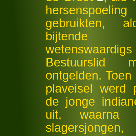
hersenspoeling
gebruikten, a
bijtende z
wetenswaardi
Bestuurslid
ontgelden. Toen 
plaveisel werd 
de jonge india
uit, waarna 
slagersjonge