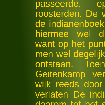
passeerde, 
roosterden. De 
de indianenboek
hiermee wel dui
want op het pun
men wel degelijk
ontstaan. T
Geitenkamp ver
wijk reeds door
verlaten De ind
daarom tot het 