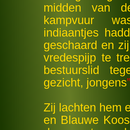
midden van de
kampvuur was
indiaantjes had
geschaard en zi
vredespijp te t
bestuurslid te
gezicht, jongens
Zij lachten hem e
en Blauwe Koos 