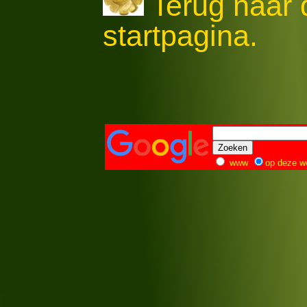
Terug naar
startpagina.
www
op deze w