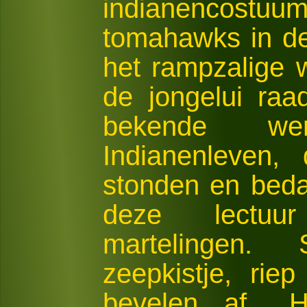
indianencostuu
tomahawks in d
het rampzalige
de jongelui raa
bekende we
Indianenleven,
stonden en bed
deze lectuu
martelingen
zeepkistje, rie
bevelen af. „