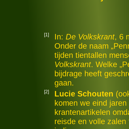
[1]
In:
De Volkskrant
, 6 
Onder de naam „Penn
tijden tientallen me
Volkskrant
. Welke „
bijdrage heeft geschr
gaan.
[2]
Lucie Schouten
(ook
komen we eind jaren 
krantenartikelen omda
reisde en volle zalen