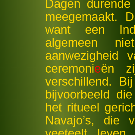
Dagen durende 
meegemaakt. Da
want een Ind
algemeen ni
aanwezigheid v
ceremoni
e
ën zi
verschillend. B
bijvoorbeeld die
het ritueel geric
Navajo’s, die 
veeteelt leven