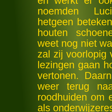
en werkt er oo
noemden Lu
hetgeen betekent
houten schoene
weet nog niet wa
zal zij voorlopig
lezingen gaan h
vertonen. Daarn
weer terug na
roodhuiden om e
als onderwijzere