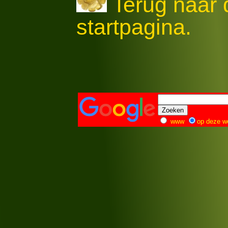
Terug naar
startpagina.
www
op deze w