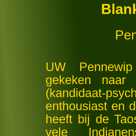
Blan
Pe
UW Pennewip
gekeken naa
(kandidaat-ps
enthousiast en d
heeft bij de Ta
vele Indian