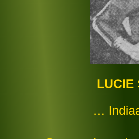
LUCIE
… India