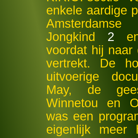
enkele aardige p
Amsterdamse 
Jongkind
2
enk
voordat hij naar
vertrekt. De h
uitvoerige doc
May, de gees
Winnetou en Ol
was een progra
eigenlijk meer