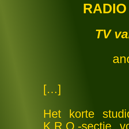
RADIO
TV va
an
[…]
Het korte stud
K.R.O.-sectie v