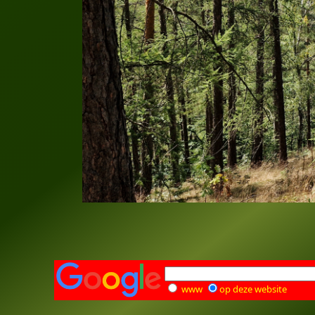
www
op deze website