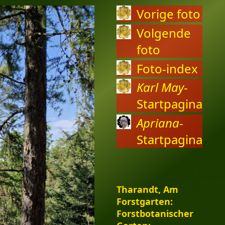
Vorige foto
Volgende
foto
Foto-index
Karl May
-
Startpagina
Apriana
-
Startpagina
Tharandt, Am
Forstgarten:
Forstbotanischer