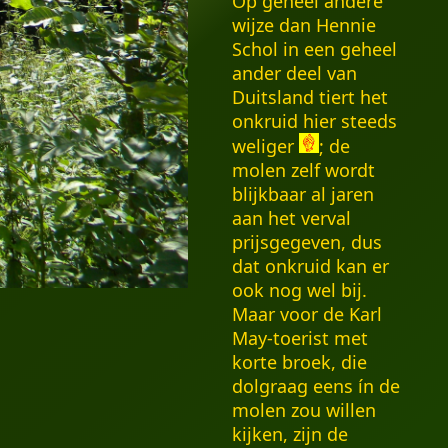
Op geheel andere
wijze dan Hennie
Schol in een geheel
ander deel van
Duitsland tiert het
onkruid hier steeds
weliger
; de
molen zelf wordt
blijkbaar al jaren
aan het verval
prijsgegeven, dus
dat onkruid kan er
ook nog wel bij.
Maar voor de Karl
May-toerist met
korte broek, die
dolgraag eens ín de
molen zou willen
kijken, zijn de