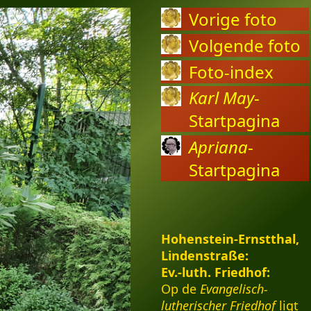
Vorige foto
Volgende foto
Foto-index
Karl May
-
Startpagina
Apriana
-
Startpagina
Hohenstein-Ernstthal,
Lindenstraße:
Ev.-luth. Friedhof:
Op de
Evangelisch-
lutherischer Friedhof
ligt