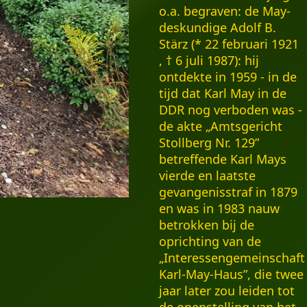
o.a. begraven: de May-
deskundige Adolf B.
Stärz (* 22 februari 1921
, † 6 juli 1987): hij
ontdekte in 1959 - in de
tijd dat Karl May in de
DDR nog verboden was -
de akte „Amtsgericht
Stollberg Nr. 129”
betreffende Karl Mays
vierde en laatste
gevangenisstraf in 1879
en was in 1983 nauw
betrokken bij de
oprichting van de
„Interessengemeinschaft
Karl-May-Haus”, die twee
jaar later zou leiden tot
de openstelling van het