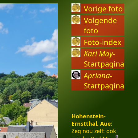
Vorige foto
Volgende
foto
Foto-index
Karl May
-
Startpagina
Apriana
-
Startpagina
Hohenstein-
Ernstthal, Aue:
Zeg nou zelf: ook