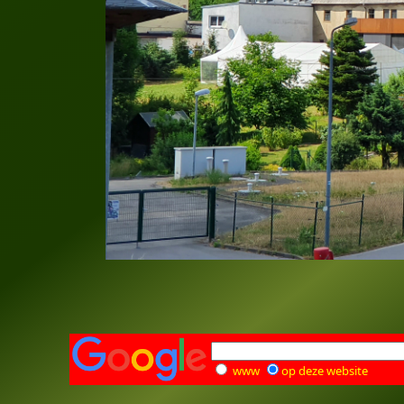
www
op deze website