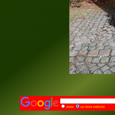
www
op deze website