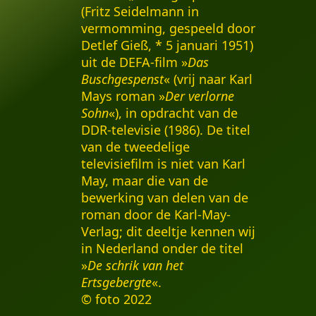
(Fritz Seidelmann in
vermomming, gespeeld door
Detlef Gieß, * 5 januari 1951)
uit de DEFA-film »
Das
Buschgespenst
« (vrij naar Karl
Mays roman »
Der verlorne
Sohn
«), in opdracht van de
DDR-televisie (1986). De titel
van de tweedelige
televisiefilm is niet van Karl
May, maar die van de
bewerking van delen van de
roman door de Karl-May-
Verlag; dit deeltje kennen wij
in Nederland onder de titel
»
De schrik van het
Ertsgebergte
«.
© foto 2022