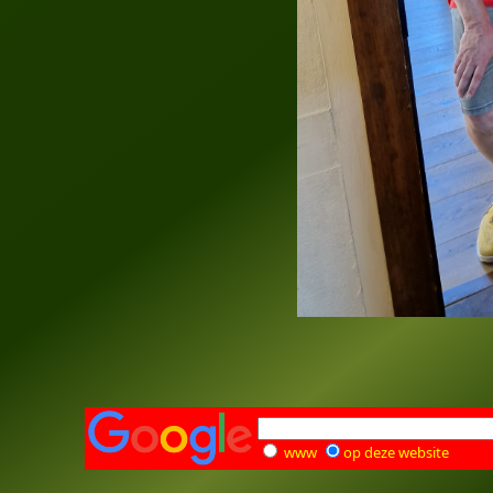
www
op deze website