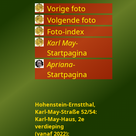
Vorige foto
Volgende foto
Foto-index
Karl May
-
Startpagina
Apriana
-
Startpagina
Hohenstein-Ernstthal,
Karl-May-Straße 52/54:
Karl-May-Haus, 2e
verdieping
(vanaf 2022):