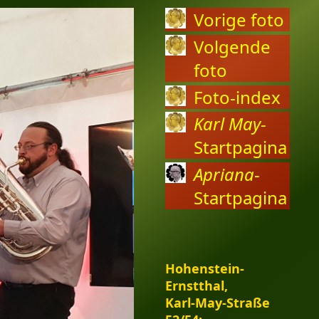
Vorige foto
Volgende
foto
Foto-index
Karl May
-
Startpagina
Apriana
-
Startpagina
Hohenstein-
Ernstthal,
Karl-May-Straße