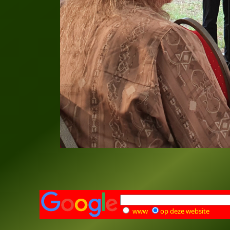
www
op deze website