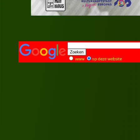
www
op deze website