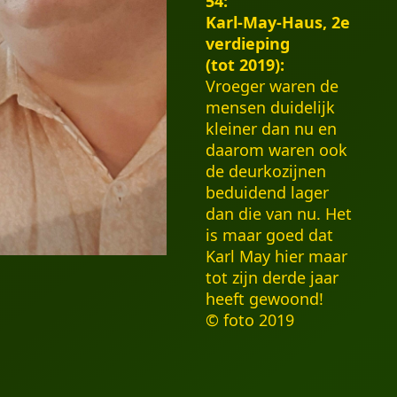
54:
Karl-May-Haus, 2e
verdieping
(tot 2019):
Vroeger waren de
mensen duidelijk
kleiner dan nu en
daarom waren ook
de deurkozijnen
beduidend lager
dan die van nu. Het
is maar goed dat
Karl May hier maar
tot zijn derde jaar
heeft gewoond!
© foto 2019