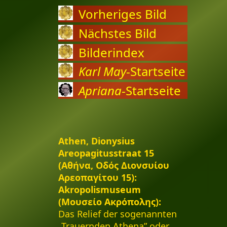
Vorheriges Bild
Nächstes Bild
Bilderindex
Karl May
-Startseite
Apriana
-Startseite
Athen, Dionysius
Areopagitusstraat 15
(Αθήνα, Οδός Διονσυίου
Αρεοπαγίτου 15):
Akropolismuseum
(Μουσείο Ακρόπολης):
Das Relief der sogenannten
„Trauernden Athena” oder