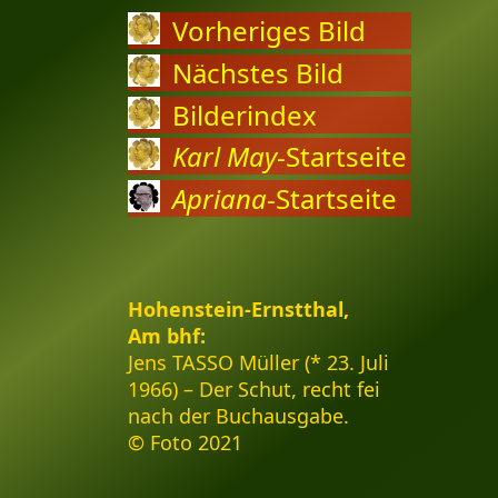
Vorheriges Bild
Nächstes Bild
Bilderindex
Karl May
-Startseite
Apriana
-Startseite
Hohenstein-Ernstthal,
Am bhf:
Jens TASSO Müller (* 23. Juli
1966) – Der Schut, recht fei
nach der Buchausgabe.
© Foto 2021