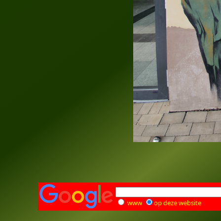
www
op deze website