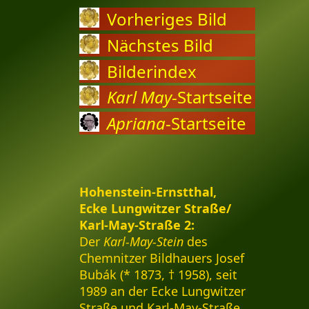
Vorheriges Bild
Nächstes Bild
Bilderindex
Karl May
-Startseite
Apriana
-Startseite
Hohenstein-Ernstthal,
Ecke Lungwitzer Straße/
Karl-May-Straße 2:
Der
Karl-May-Stein
des
Chemnitzer Bildhauers Josef
Bubák (* 1873, † 1958), seit
1989 an der Ecke Lungwitzer
Straße und Karl-May-Straße.