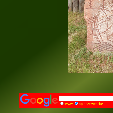
www
op deze website