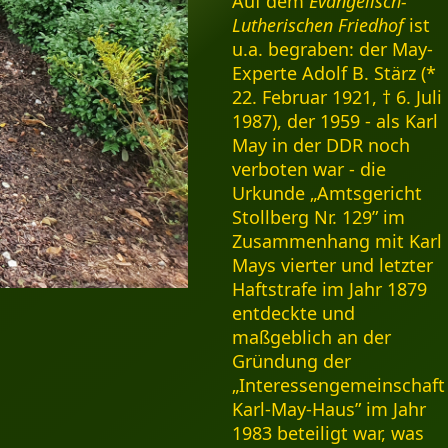
Auf dem
Evangelisch-
Lutherischen Friedhof
ist
u.a. begraben: der May-
Experte Adolf B. Stärz (*
22. Februar 1921, † 6. Juli
1987), der 1959 - als Karl
May in der DDR noch
verboten war - die
Urkunde „Amtsgericht
Stollberg Nr. 129” im
Zusammenhang mit Karl
Mays vierter und letzter
Haftstrafe im Jahr 1879
entdeckte und
maßgeblich an der
Gründung der
„Interessengemeinschaft
Karl-May-Haus” im Jahr
1983 beteiligt war, was