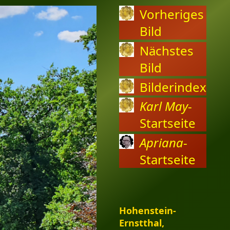
Vorheriges
Bild
Nächstes
Bild
Bilderindex
Karl May
-
Startseite
Apriana
-
Startseite
Hohenstein-
Ernstthal,