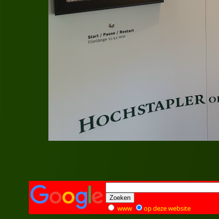
www
op deze website