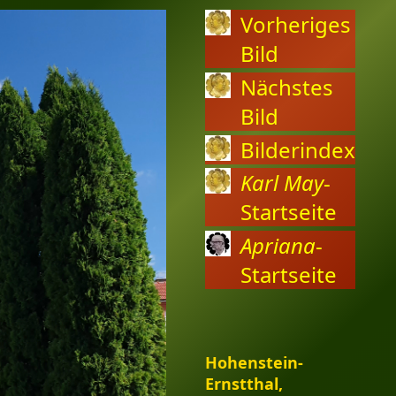
Vorheriges
Bild
Nächstes
Bild
Bilderindex
Karl May
-
Startseite
Apriana
-
Startseite
Hohenstein-
Ernstthal,