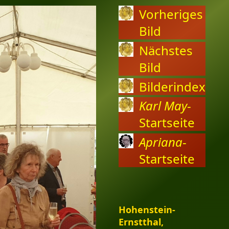
Vorheriges
Bild
Nächstes
Bild
Bilderindex
Karl May
-
Startseite
Apriana
-
Startseite
Hohenstein-
Ernstthal,