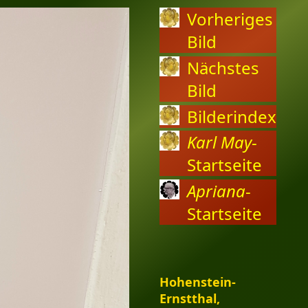
Vorheriges
Bild
Nächstes
Bild
Bilderindex
Karl May
-
Startseite
Apriana
-
Startseite
Hohenstein-
Ernstthal,