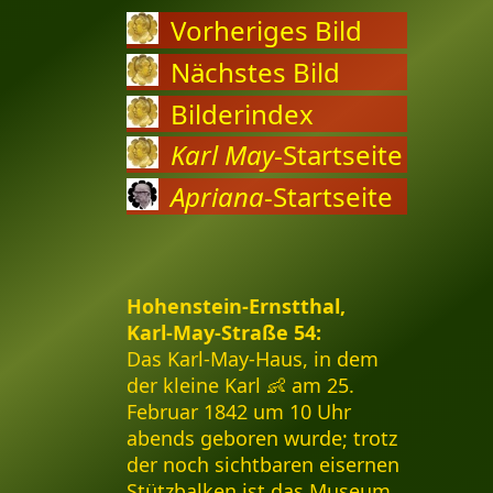
Vorheriges Bild
Nächstes Bild
Bilderindex
Karl May
-Startseite
Apriana
-Startseite
Hohenstein-Ernstthal,
Karl-May-Straße 54:
Das Karl-May-Haus, in dem
der kleine Karl 👶 am 25.
Februar 1842 um 10 Uhr
abends geboren wurde; trotz
der noch sichtbaren eisernen
Stützbalken ist das Museum