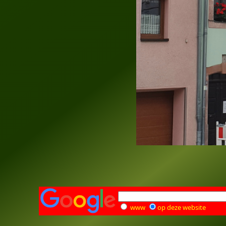
www
op deze website